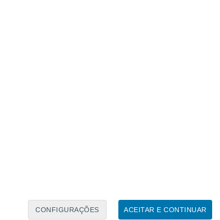
Calendário Lunar
Seg
Ter
Qua
Qui
Sex
Sáb
Domo
6
7
8
9
10
11
12
13
14
15
16
17
18
19
CONFIGURAÇÕES
ACEITAR E CONTINUAR