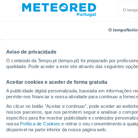
O tempo
Notíc
Aviso de privacidade
O conteúdo da Tempo.pt (tempo.pt) foi preparado por profissiona
qualidade. Pode aceder a este site através das seguintes opçõe
Aceitar cookies e aceder de forma gratuita
Início
Espanha
Asturias
Tresgrandas
A publicidade digital personalizada, baseada em informações r
permite-nos financiar a nossa atividade para continuar a fornec
Tempo em Tresgranda
Ao clicar no botão "Aceitar e continuar", pode aceder ao websit
nossos parceiros, que nos permitem seguir e analisar o compo
17:52
Quinta
específico para lhe mostrar publicidade e conteúdos persona
nossa
Política de Cookies
e retirar o seu consentimento a qua
disponível na parte inferior da nossa página web.
Chuva fraca