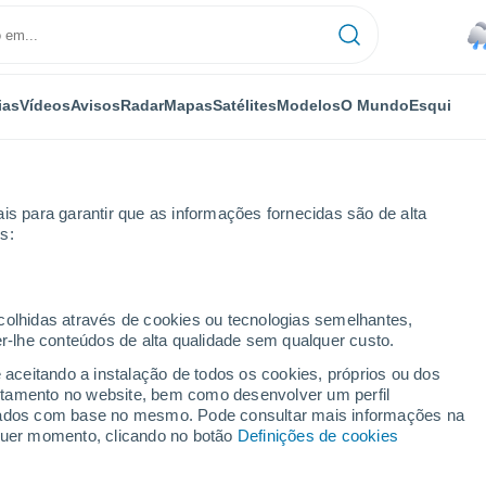
ias
Vídeos
Avisos
Radar
Mapas
Satélites
Modelos
O Mundo
Esqui
is para garantir que as informações fornecidas são de alta
s:
ecolhidas através de cookies ou tecnologias semelhantes,
er-lhe conteúdos de alta qualidade sem qualquer custo.
s
e aceitando a instalação de todos os cookies, próprios ou dos
rtamento no website, bem como desenvolver um perfil
...
lizados com base no mesmo. Pode consultar mais informações na
lquer momento, clicando no botão
Definições de cookies
Por horas
Chuva fraca nas próximas horas