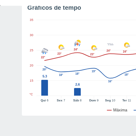
Gráficos de tempo
35
30
24°
25
24°
24°
23°
23°
22°
20
20°
19°
18°
18°
18°
5.3
15
16°
2.6
°C
Qui
6
Sex
7
Sáb
8
Dom
9
Seg
10
Ter
11
Máxima