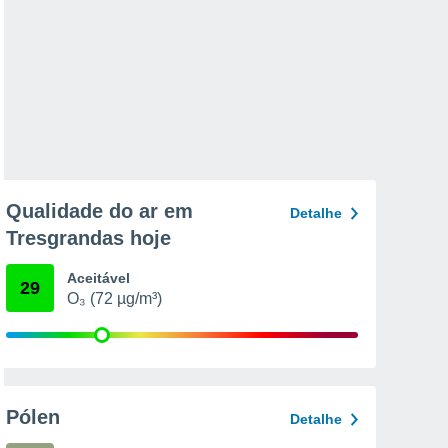
Qualidade do ar em
Detalhe
Tresgrandas hoje
Aceitável
29
O₃ (72 µg/m³)
Pólen
Detalhe