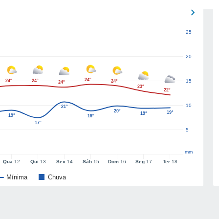
25
20
24°
24°
24°
15
24°
24°
23°
22°
10
21°
20°
19°
19°
19°
19°
17°
5
mm
Qua
12
Qui
13
Sex
14
Sáb
15
Dom
16
Seg
17
Ter
18
Mínima
Chuva