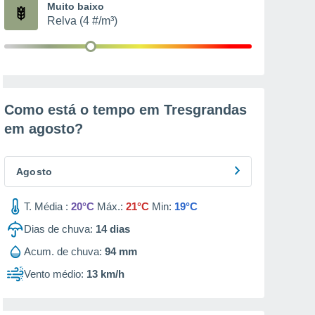
Muito baixo
Relva (4 #/m³)
Como está o tempo em Tresgrandas
em
agosto
?
Agosto
T. Média :
20°C
Máx.:
21°C
Min:
19°C
Dias de chuva:
14
dias
Acum. de chuva:
94 mm
Vento médio:
13 km/h