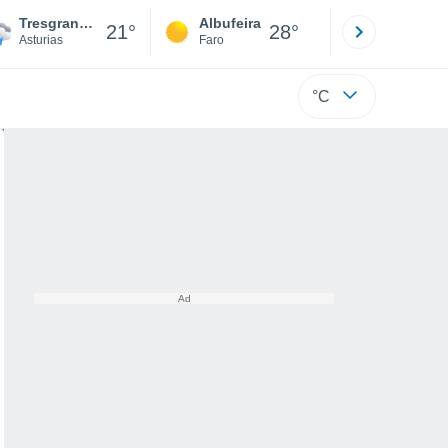
Tresgrandas
Albufeira
Lisboa
21°
28°
Asturias
Faro
Lisboa
°C