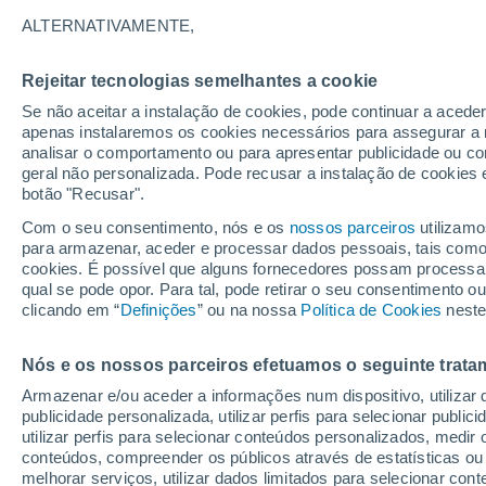
21°
ALTERNATIVAMENTE,
Rejeitar tecnologias semelhantes a cookie
30%
Se não aceitar a instalação de cookies, pode continuar a acede
Sensação de 21°
0.2 mm
apenas instalaremos os cookies necessários para assegurar a 
analisar o comportamento ou para apresentar publicidade ou co
geral não personalizada. Pode recusar a instalação de cookies 
botão "Recusar".
Última hora
Aviso amarelo de tempo quente neste distrito:
Com o seu consentimento, nós e os
nossos parceiros
utilizamo
39 ºC e noites tropicais; saiba até quando
para armazenar, aceder e processar dados pessoais, tais como a
cookies. É possível que alguns fornecedores possam processa
O Tempo 1 - 7 Dias
Atualidade
Mapas de chuva
R
qual se pode opor. Para tal, pode retirar o seu consentimento 
clicando em “
Definições
” ou na nossa
Política de Cookies
neste
Nós e os nossos parceiros efetuamos o seguinte trata
Amanhã
Sábado
D
Hoje
Armazenar e/ou aceder a informações num dispositivo, utilizar da
7 Ago.
8 Ago.
6 Ago.
publicidade personalizada, utilizar perfis para selecionar public
utilizar perfis para selecionar conteúdos personalizados, med
conteúdos, compreender os públicos através de estatísticas ou
melhorar serviços, utilizar dados limitados para selecionar cont
80%
90%