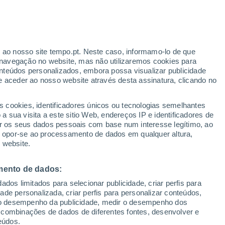
r ao nosso site tempo.pt. Neste caso, informamo-lo de que
navegação no website, mas não utilizaremos cookies para
nteúdos personalizados, embora possa visualizar publicidade
e aceder ao nosso website através desta assinatura, clicando no
 até
s cookies, identificadores únicos ou tecnologias semelhantes
 sua visita a este sitio Web, endereços IP e identificadores de
r os seus dados pessoais com base num interesse legítimo, ao
adar de Chuva
Satélites
Modelos
ou opor-se ao processamento de dados em qualquer altura,
 website.
mento de dados:
omingo
Segunda
Terça
Quarta
dos limitados para selecionar publicidade, criar perfis para
9 Ago.
10 Ago.
11 Ago.
12 Ago.
idade personalizada, criar perfis para personalizar conteúdos,
ir o desempenho da publicidade, medir o desempenho dos
 combinações de dados de diferentes fontes, desenvolver e
eúdos.