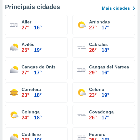
Principais cidades
Mais cidades
Aller
Arriondas
27°
16°
27°
17°
Avilés
Cabrales
25°
19°
26°
18°
Cangas de Onís
Cangas del Narcea
27°
17°
29°
16°
Carretera
Celorio
23°
18°
23°
19°
Colunga
Covadonga
24°
18°
26°
17°
Cudillero
Febrero