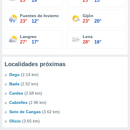
25°
19°
25°
15°
Fuentes de Invierno
Gijón
23°
12°
23°
20°
Langreo
Lena
27°
17°
28°
16°
Localidades próximas
Dego
(2.14 km)
Bada
(2.52 km)
Cardes
(2.68 km)
Cabielles
(2.96 km)
Soto de Cangas
(3.62 km)
Olicio
(3.65 km)