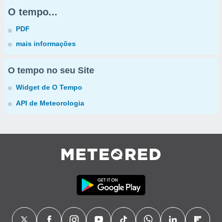
O tempo...
PDF
mais informações
O tempo no seu Site
Widget de O Tempo
API de Meteorologia