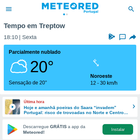
Tempo em Treptow
de
18:10
Sexta
...
 da
empo.pt) foi
Parcialmente nublado
or
20°
is para
e as
 fornecidas
Noroeste
 qualidade.
Sensação de 20°
12
30 km/h
r a este
s das
opções:
Última hora
Hoje e amanhã poeiras do Saara “invadem”
ookies e
Portugal: risco de trovoadas no Norte e Centro
 forma
aumenta
Descarregue
GRÁTIS
a app da
Instalar
e digital
Meteored!
da,