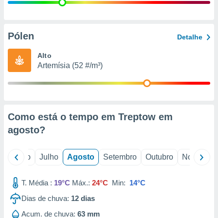
conteúdos.
ção
Pólen
Detalhe
ão através
de
Alto
,
Artemísia (52 #/m³)
 e
dos,
publicidade
s, estudos
Como está o tempo em Treptow em
a e
mento de
agosto
?
ossos 1199
o
Junho
Julho
Agosto
Setembro
Outubro
Novembro
eiros
T. Média :
19°C
Máx.:
24°C
Min:
14°C
Dias de chuva:
12
dias
Acum. de chuva:
63 mm