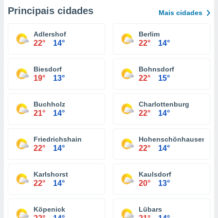
Principais cidades
Mais cidades
Adlershof
Berlim
22°
14°
22°
14°
Biesdorf
Bohnsdorf
19°
13°
22°
15°
Buchholz
Charlottenburg
21°
14°
22°
14°
Friedrichshain
Hohenschönhausen
22°
14°
22°
14°
Karlshorst
Kaulsdorf
22°
14°
20°
13°
Köpenick
Lübars