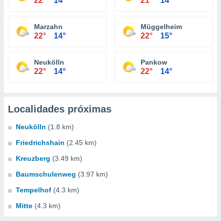
22°
14°
21°
14°
Marzahn
Müggelheim
22°
14°
22°
15°
Neukölln
Pankow
22°
14°
22°
14°
Localidades próximas
Neukölln
(1.8 km)
Friedrichshain
(2.45 km)
Kreuzberg
(3.49 km)
Baumschulenweg
(3.97 km)
Tempelhof
(4.3 km)
Mitte
(4.3 km)