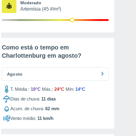
Moderado
Artemísia (45 #/m³)
Como está o tempo em
Charlottenburg em
agosto
?
Agosto
T. Média :
19°C
Máx.:
24°C
Min:
14°C
Dias de chuva:
11
dias
Acum. de chuva:
62 mm
Vento médio:
11 km/h