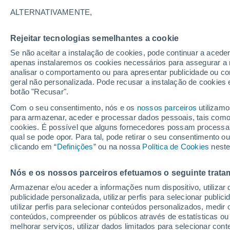
21°
ALTERNATIVAMENTE,
Rejeitar tecnologias semelhantes a cookie
Noroeste
Se não aceitar a instalação de cookies, pode continuar a acede
Sensação de 21°
9
-
25 km/
apenas instalaremos os cookies necessários para assegurar a 
analisar o comportamento ou para apresentar publicidade ou co
geral não personalizada. Pode recusar a instalação de cookies 
botão "Recusar".
Última hora
Aviso amarelo de tempo quente neste distrito:
Com o seu consentimento, nós e os
nossos parceiros
utilizamo
39 ºC e noites tropicais; saiba até quando
para armazenar, aceder e processar dados pessoais, tais como a
cookies. É possível que alguns fornecedores possam processa
O Tempo 1 - 7 Dias
Atualidade
Mapas de chuva
R
qual se pode opor. Para tal, pode retirar o seu consentimento 
clicando em “
Definições
” ou na nossa
Política de Cookies
neste
Nós e os nossos parceiros efetuamos o seguinte trata
Amanhã
Sábado
D
Hoje
Armazenar e/ou aceder a informações num dispositivo, utilizar da
7 Ago.
8 Ago.
6 Ago.
publicidade personalizada, utilizar perfis para selecionar public
utilizar perfis para selecionar conteúdos personalizados, med
conteúdos, compreender os públicos através de estatísticas ou
melhorar serviços, utilizar dados limitados para selecionar cont
50%