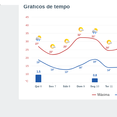
Gráficos de tempo
45
40
35
32°
31°
30
27°
25°
24°
25
22°
20
19°
19°
15
16°
14°
14°
1.5
13°
10
0.8
°C
Qui
6
Sex
7
Sáb
8
Dom
9
Seg
10
Ter
11
Máxima