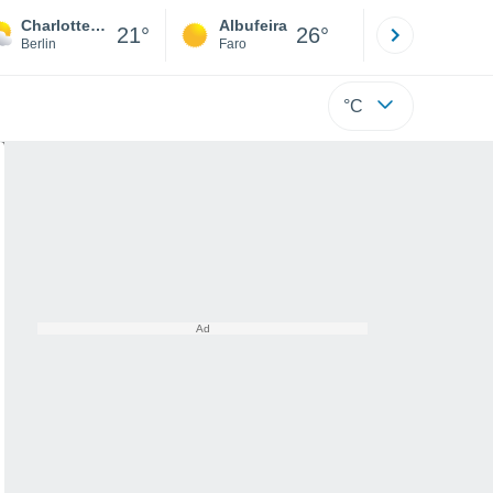
Charlottenburg
Albufeira
Lisboa
21°
26°
Berlin
Faro
Lisboa
°C