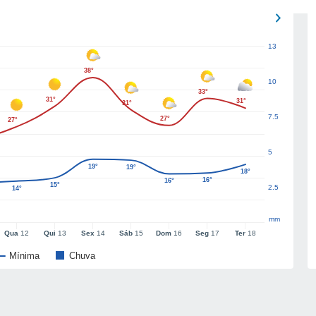
13
38°
10
33°
31°
31°
31°
7.5
27°
27°
5
19°
19°
18°
16°
16°
15°
2.5
14°
mm
Qua
12
Qui
13
Sex
14
Sáb
15
Dom
16
Seg
17
Ter
18
Mínima
Chuva