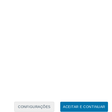
Calendário Lunar
Seg
Ter
Qua
Qui
Sex
Sáb
Domo
6
7
8
9
10
11
12
13
14
15
16
17
18
19
CONFIGURAÇÕES
ACEITAR E CONTINUAR