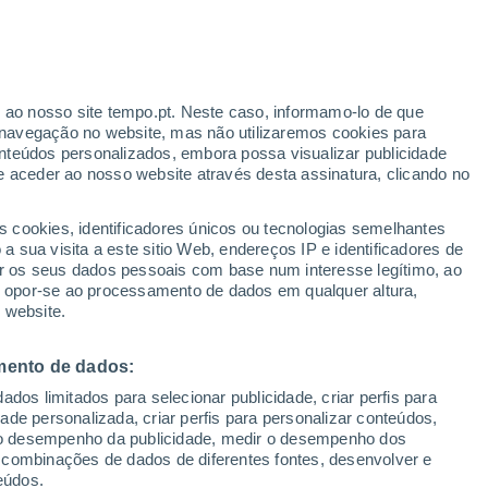
Baixam as temperaturas
Durante o dia de amanhã
r ao nosso site tempo.pt. Neste caso, informamo-lo de que
h
navegação no website, mas não utilizaremos cookies para
nteúdos personalizados, embora possa visualizar publicidade
e aceder ao nosso website através desta assinatura, clicando no
 até
s cookies, identificadores únicos ou tecnologias semelhantes
 sua visita a este sitio Web, endereços IP e identificadores de
r os seus dados pessoais com base num interesse legítimo, ao
adar de Chuva
Satélites
Modelos
ou opor-se ao processamento de dados em qualquer altura,
 website.
mento de dados:
omingo
Segunda
Terça
Quarta
dos limitados para selecionar publicidade, criar perfis para
9 Ago.
10 Ago.
11 Ago.
12 Ago.
idade personalizada, criar perfis para personalizar conteúdos,
ir o desempenho da publicidade, medir o desempenho dos
 combinações de dados de diferentes fontes, desenvolver e
eúdos.
40%