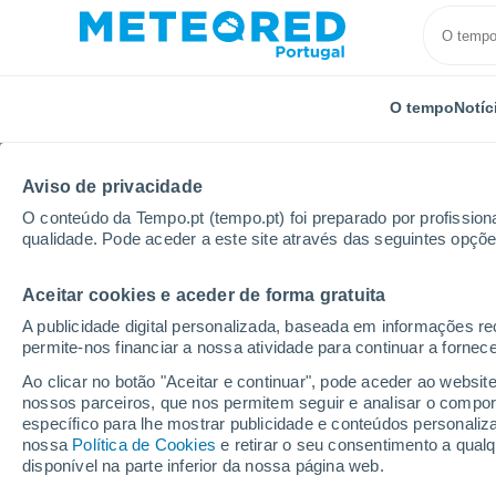
O tempo
Notíc
Aviso de privacidade
O conteúdo da Tempo.pt (tempo.pt) foi preparado por profissiona
qualidade. Pode aceder a este site através das seguintes opçõe
Aceitar cookies e aceder de forma gratuita
Início
Alemanha
Cidade-Estado de Berlim
Char
A publicidade digital personalizada, baseada em informações r
permite-nos financiar a nossa atividade para continuar a fornec
Tempo em Charlottenb
Ao clicar no botão "Aceitar e continuar", pode aceder ao websit
nossos parceiros, que nos permitem seguir e analisar o compo
20:38
Quinta
específico para lhe mostrar publicidade e conteúdos persona
nossa
Política de Cookies
e retirar o seu consentimento a qua
disponível na parte inferior da nossa página web.
Parcialmente nublado