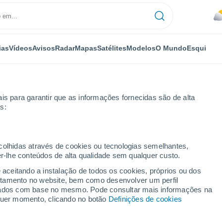
ias
Vídeos
Avisos
Radar
Mapas
Satélites
Modelos
O Mundo
Esqui
is para garantir que as informações fornecidas são de alta
s:
lottenburg
ecolhidas através de cookies ou tecnologias semelhantes,
er-lhe conteúdos de alta qualidade sem qualquer custo.
urg
e aceitando a instalação de todos os cookies, próprios ou dos
rtamento no website, bem como desenvolver um perfil
...
lizados com base no mesmo. Pode consultar mais informações na
lquer momento, clicando no botão
Definições de cookies
Por horas
Céu encoberto nas próximas
horas