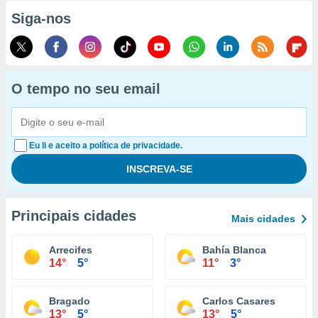
Siga-nos
O tempo no seu email
Eu li e aceito a política de privacidade.
Principais cidades
Mais cidades
Arrecifes
Bahía Blanca
14°
5°
11°
3°
Bragado
Carlos Casares
13°
5°
13°
5°