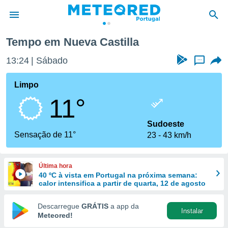
Tempo em Nueva Castilla
de
13:24
Sábado
...
 da
empo.pt) foi
Limpo
or
11°
is para
e as
 fornecidas
Sudoeste
 qualidade.
Sensação de 11°
23
43 km/h
r a este
s das
opções:
Última hora
40 ºC à vista em Portugal na próxima semana:
ookies e
calor intensifica a partir de quarta, 12 de agosto
 forma
Descarregue
GRÁTIS
a app da
Instalar
e digital
Meteored!
da,