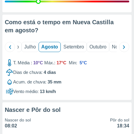
conteúdos.
ção
Como está o tempo em Nueva Castilla
ão através
em
agosto
?
de
,
 e
o
Junho
Julho
Agosto
Setembro
Outubro
Novembro
dos,
publicidade
T. Média :
10°C
Máx.:
17°C
Min:
5°C
s, estudos
Dias de chuva:
4
dias
a e
mento de
Acum. de chuva:
35 mm
Vento médio:
13 km/h
ossos 1199
eiros
Nascer e Pôr do sol
Nascer do sol
Pôr do sol
08:02
18:34