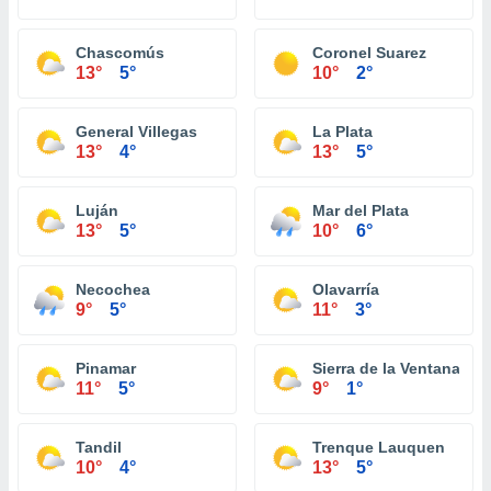
Chascomús
Coronel Suarez
13°
5°
10°
2°
General Villegas
La Plata
13°
4°
13°
5°
Luján
Mar del Plata
13°
5°
10°
6°
Necochea
Olavarría
9°
5°
11°
3°
Pinamar
Sierra de la Ventana
11°
5°
9°
1°
Tandil
Trenque Lauquen
10°
4°
13°
5°