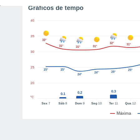
Gráficos de tempo
40
35
33°
32°
31°
31°
31°
31°
30
25
25°
25°
25°
25°
24°
24°
20
0.3
0.2
0.1
°C
Sex
7
Sáb
8
Dom
9
Seg
10
Ter
11
Qua
12
Máxima