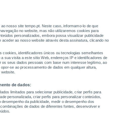
Aviso amarelo
Aviso moderado por temperaturas
elevadas em Tortoreto hoje
r ao nosso site tempo.pt. Neste caso, informamo-lo de que
h
navegação no website, mas não utilizaremos cookies para
nteúdos personalizados, embora possa visualizar publicidade
e aceder ao nosso website através desta assinatura, clicando no
 até
s cookies, identificadores únicos ou tecnologias semelhantes
 sua visita a este sitio Web, endereços IP e identificadores de
r os seus dados pessoais com base num interesse legítimo, ao
ura
Radar de Chuva
Satélites
Modelos
ou opor-se ao processamento de dados em qualquer altura,
 website.
mento de dados:
egunda
Terça
Quarta
Quinta
dos limitados para selecionar publicidade, criar perfis para
10 Ago.
11 Ago.
12 Ago.
13 Ago.
idade personalizada, criar perfis para personalizar conteúdos,
ir o desempenho da publicidade, medir o desempenho dos
 combinações de dados de diferentes fontes, desenvolver e
eúdos.
30%