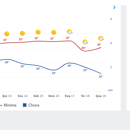
6
32°
32°
32°
32°
32°
4
30°
29°
26°
25°
25°
2
24°
23°
22°
21°
mm
Qui
13
Sex
14
Sáb
15
Dom
16
Seg
17
Ter
18
Qua
19
Mínima
Chuva