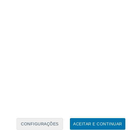
Calendário Lunar
Seg
Ter
Qua
Qui
Sex
Sáb
Domo
7
8
9
10
11
12
13
14
15
16
17
18
19
20
CONFIGURAÇÕES
ACEITAR E CONTINUAR