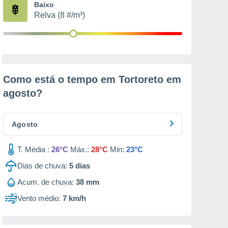
Baixo
Relva (8 #/m³)
Como está o tempo em Tortoreto em
agosto
?
Agosto
T. Média :
26°C
Máx.:
28°C
Min:
23°C
Dias de chuva:
5
dias
Acum. de chuva:
38 mm
Vento médio:
7 km/h