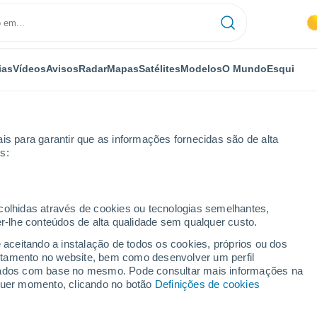
ias
Vídeos
Avisos
Radar
Mapas
Satélites
Modelos
O Mundo
Esqui
is para garantir que as informações fornecidas são de alta
s:
ecolhidas através de cookies ou tecnologias semelhantes,
er-lhe conteúdos de alta qualidade sem qualquer custo.
e aceitando a instalação de todos os cookies, próprios ou dos
rtamento no website, bem como desenvolver um perfil
...
lizados com base no mesmo. Pode consultar mais informações na
lquer momento, clicando no botão
Definições de cookies
Por horas
Calor húmido sufocante nas
próximas horas