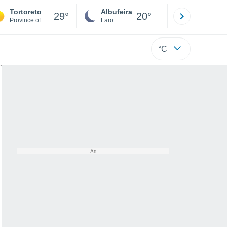
Tortoreto
Albufeira
Lisboa
29°
20°
Province of Teramo
Faro
Lisboa
°C