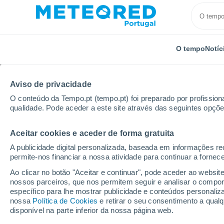
O tempo
Notíc
Aviso de privacidade
O conteúdo da Tempo.pt (tempo.pt) foi preparado por profissiona
qualidade. Pode aceder a este site através das seguintes opçõe
Aceitar cookies e aceder de forma gratuita
Início
Itália
Província de Téramo
Tortoreto
A publicidade digital personalizada, baseada em informações r
permite-nos financiar a nossa atividade para continuar a fornec
Tempo em Tortoreto
Ao clicar no botão "Aceitar e continuar", pode aceder ao websit
nossos parceiros, que nos permitem seguir e analisar o compo
07:19
Sexta
específico para lhe mostrar publicidade e conteúdos persona
nossa
Política de Cookies
e retirar o seu consentimento a qua
disponível na parte inferior da nossa página web.
Limpo