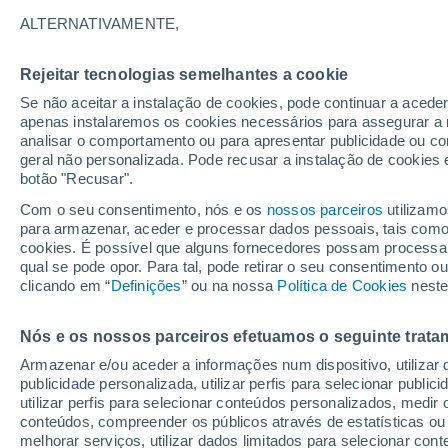
26°
ALTERNATIVAMENTE,
Rejeitar tecnologias semelhantes a cookie
Oeste
Se não aceitar a instalação de cookies, pode continuar a acede
Sensação de 27°
5
-
10 km/
apenas instalaremos os cookies necessários para assegurar a 
analisar o comportamento ou para apresentar publicidade ou co
geral não personalizada. Pode recusar a instalação de cookies 
botão "Recusar".
Última hora
Aviso amarelo de tempo quente neste distrito:
Com o seu consentimento, nós e os
nossos parceiros
utilizamo
39 ºC e noites tropicais; saiba até quando
para armazenar, aceder e processar dados pessoais, tais como a
cookies. É possível que alguns fornecedores possam processa
O Tempo 1 - 7 Dias
Atualidade
Mapas de temperat
qual se pode opor. Para tal, pode retirar o seu consentimento 
clicando em “
Definições
” ou na nossa
Política de Cookies
neste
Nós e os nossos parceiros efetuamos o seguinte trata
Amanhã
Domingo
S
Hoje
Armazenar e/ou aceder a informações num dispositivo, utilizar da
8 Ago.
9 Ago.
7 Ago.
publicidade personalizada, utilizar perfis para selecionar public
utilizar perfis para selecionar conteúdos personalizados, med
conteúdos, compreender os públicos através de estatísticas ou
melhorar serviços, utilizar dados limitados para selecionar cont
40%
30%