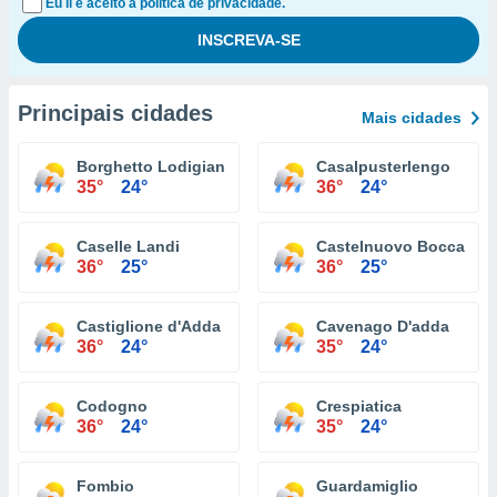
Eu li e aceito a política de privacidade.
Principais cidades
Mais cidades
Borghetto Lodigiano
Casalpusterlengo
35°
24°
36°
24°
Caselle Landi
Castelnuovo Bocca D'a
36°
25°
36°
25°
Castiglione d'Adda
Cavenago D'adda
36°
24°
35°
24°
Codogno
Crespiatica
36°
24°
35°
24°
Fombio
Guardamiglio