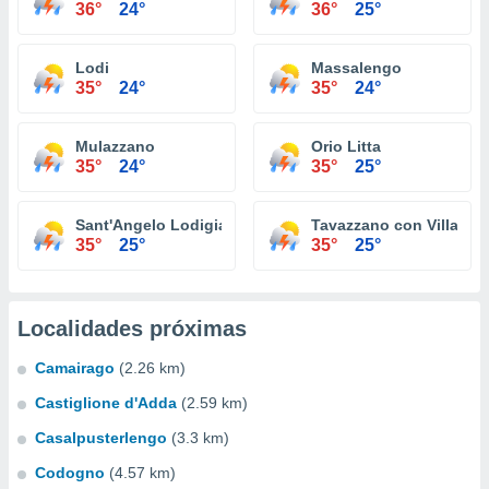
36°
24°
36°
25°
Lodi
Massalengo
35°
24°
35°
24°
Mulazzano
Orio Litta
35°
24°
35°
25°
Sant'Angelo Lodigiano
Tavazzano con Villaves
35°
25°
35°
25°
Localidades próximas
Camairago
(2.26 km)
Castiglione d'Adda
(2.59 km)
Casalpusterlengo
(3.3 km)
Codogno
(4.57 km)