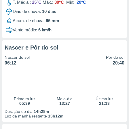
T. Média :
25°C
Máx.:
30°C
Min:
20°C
Dias de chuva:
10
dias
Acum. de chuva:
96 mm
Vento médio:
6 km/h
Nascer e Pôr do sol
Nascer do sol
Pôr do sol
06:12
20:40
Primeira luz
Meio-dia
Última luz
05:39
13:27
21:13
Duração do dia
14h28m
Luz da manhã restante
13h12m