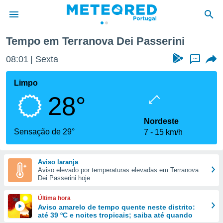
Tempo em Terranova Dei Passerini
de
08:01
Sexta
...
 da
empo.pt) foi
Limpo
or
28°
is para
e as
 fornecidas
Nordeste
 qualidade.
Sensação de 29°
7
15 km/h
r a este
s das
opções:
Aviso laranja
Aviso elevado por temperaturas elevadas em Terranova
ookies e
Dei Passerini hoje
 forma
Última hora
e digital
Aviso amarelo de tempo quente neste distrito:
até 39 ºC e noites tropicais; saiba até quando
da,