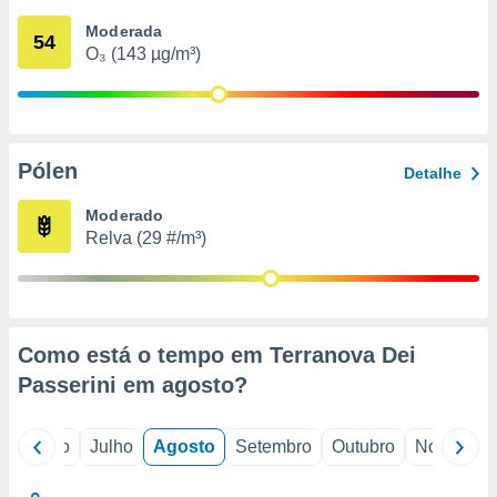
conteúdos.
Moderada
54
O₃ (143 µg/m³)
ção
ão através
de
,
 e
Pólen
Detalhe
dos,
Moderado
publicidade
Relva (29 #/m³)
s, estudos
a e
mento de
ossos 1199
Como está o tempo em Terranova Dei
eiros
Passerini em
agosto
?
o
Junho
Julho
Agosto
Setembro
Outubro
Novembro