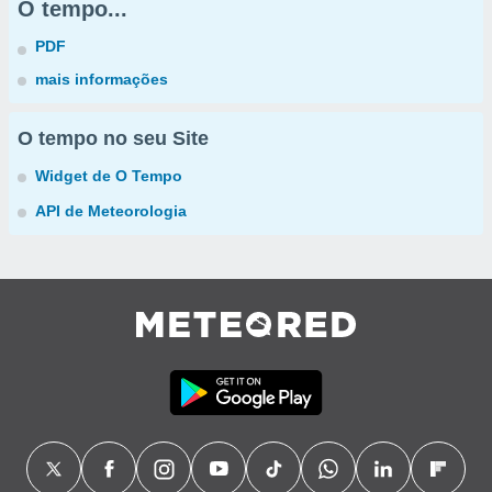
O tempo...
PDF
mais informações
O tempo no seu Site
Widget de O Tempo
API de Meteorologia