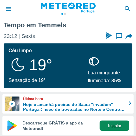
Tempo em Temmels
de
23:12
Sexta
...
 da
empo.pt) foi
Céu limpo
or
19°
is para
e as
 fornecidas
Lua minguante
 qualidade.
Sensação de 19°
Iluminada:
35%
r a este
s das
opções:
Última hora
Hoje e amanhã poeiras do Saara “invadem”
ookies e
Portugal: risco de trovoadas no Norte e Centro
 forma
aumenta
Descarregue
GRÁTIS
a app da
Instalar
e digital
Meteored!
da,