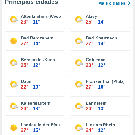
Principais cidades
Mais cidades
Altenkirchen (Westerwald)
Alzey
23°
11°
25°
14°
Bad Bergzabern
Bad Kreuznach
27°
14°
27°
14°
Bernkastel-Kues
Coblença
25°
12°
23°
12°
Daun
Frankenthal (Pfalz)
22°
10°
27°
16°
Kaiserslautern
Lahnstein
26°
13°
26°
13°
Landau in der Pfalz
Linz am Rhein
27°
15°
24°
12°