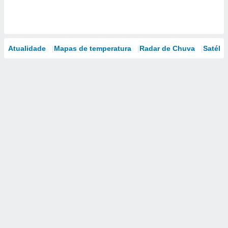
Atualidade
Mapas de temperatura
Radar de Chuva
Satélit