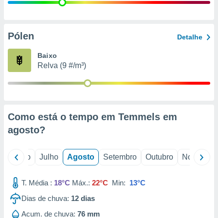
conteúdos.
ção
Pólen
Detalhe
ão através
de
Baixo
,
Relva (9 #/m³)
 e
dos,
publicidade
s, estudos
Como está o tempo em Temmels em
a e
mento de
agosto
?
ossos 1199
o
Junho
Julho
Agosto
Setembro
Outubro
Novembro
eiros
T. Média :
18°C
Máx.:
22°C
Min:
13°C
Dias de chuva:
12
dias
Acum. de chuva:
76 mm