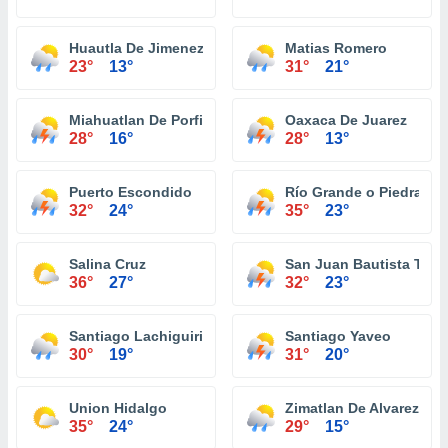
Huautla De Jimenez
Matias Romero
23°
13°
31°
21°
Miahuatlan De Porfirio Diaz
Oaxaca De Juarez
28°
16°
28°
13°
Puerto Escondido
Río Grande o Piedra Pa
32°
24°
35°
23°
Salina Cruz
San Juan Bautista Tuxt
36°
27°
32°
23°
Santiago Lachiguiri
Santiago Yaveo
30°
19°
31°
20°
Union Hidalgo
Zimatlan De Alvarez
35°
24°
29°
15°