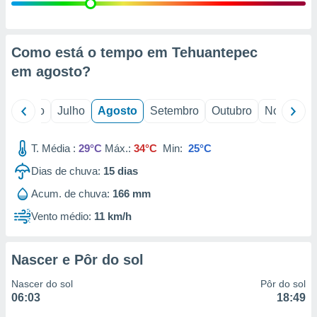
conteúdos.
ção
Como está o tempo em Tehuantepec
ão através
em
agosto
?
de
,
 e
o
Junho
Julho
Agosto
Setembro
Outubro
Novembro
dos,
publicidade
T. Média :
29°C
Máx.:
34°C
Min:
25°C
s, estudos
Dias de chuva:
15
dias
a e
mento de
Acum. de chuva:
166 mm
Vento médio:
11 km/h
ossos 1199
eiros
Nascer e Pôr do sol
Nascer do sol
Pôr do sol
06:03
18:49