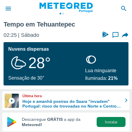
Tempo em Tehuantepec
de
02:25
Sábado
...
 da
empo.pt) foi
Nuvens dispersas
or
28°
is para
e as
 fornecidas
Lua minguante
 qualidade.
Sensação de 30°
Iluminada:
21%
r a este
s das
opções:
Última hora
Hoje e amanhã poeiras do Saara “invadem”
ookies e
Portugal: risco de trovoadas no Norte e Centro
 forma
aumenta
Descarregue
GRÁTIS
a app da
Instalar
e digital
Meteored!
da,