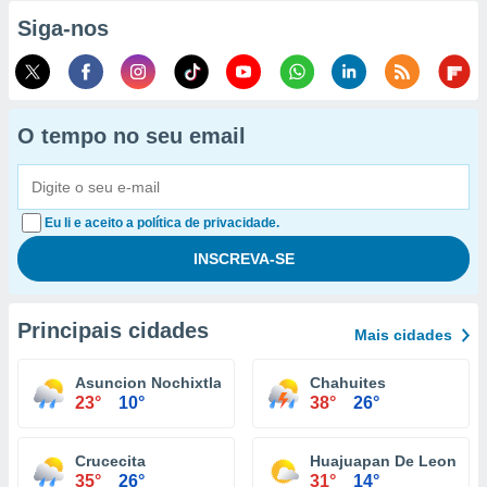
Siga-nos
O tempo no seu email
Eu li e aceito a política de privacidade.
Principais cidades
Mais cidades
Asuncion Nochixtlan
Chahuites
23°
10°
38°
26°
Crucecita
Huajuapan De Leon
35°
26°
31°
14°