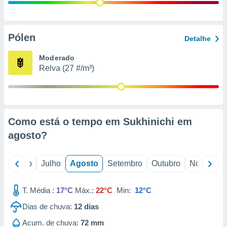
conteúdos.
ção
Pólen
Detalhe
ão através
de
Moderado
,
Relva (27 #/m³)
 e
dos,
publicidade
s, estudos
Como está o tempo em Sukhinichi em
a e
mento de
agosto
?
ossos 1199
o
Junho
Julho
Agosto
Setembro
Outubro
Novembro
eiros
T. Média :
17°C
Máx.:
22°C
Min:
12°C
Dias de chuva:
12
dias
Acum. de chuva:
72 mm