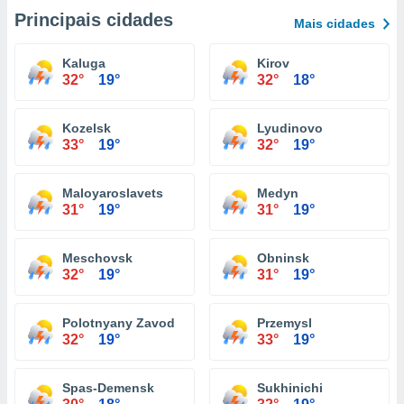
Principais cidades
Mais cidades
Kaluga
Kirov
32°
19°
32°
18°
Kozelsk
Lyudinovo
33°
19°
32°
19°
Maloyaroslavets
Medyn
31°
19°
31°
19°
Meschovsk
Obninsk
32°
19°
31°
19°
Polotnyany Zavod
Przemysl
32°
19°
33°
19°
Spas-Demensk
Sukhinichi