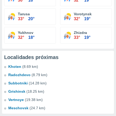
30°
18°
32°
19°
Tarusa
Vorotynsk
33°
20°
32°
19°
Yukhnov
Zhizdra
32°
18°
33°
19°
Localidades próximas
Khoten
(8.69 km)
Radozhdevo
(8.79 km)
Subbotniki
(14.28 km)
Grishinsk
(18.25 km)
Vertnoye
(19.38 km)
Meschovsk
(24.7 km)