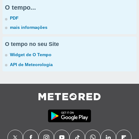
O tempo...
PDF
mais informações
O tempo no seu Site
Widget de O Tempo
API de Meteorologia