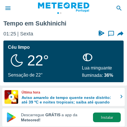
Tempo em Sukhinichi
de
01:25
Sexta
...
 da
empo.pt) foi
Céu limpo
or
22°
is para
e as
 fornecidas
Lua minguante
 qualidade.
Sensação de 22°
Iluminada:
36%
r a este
s das
opções:
Última hora
Aviso amarelo de tempo quente neste distrito:
ookies e
até 39 ºC e noites tropicais; saiba até quando
 forma
Descarregue
GRÁTIS
a app da
Instalar
e digital
Meteored!
da,