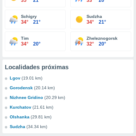
35°
21°
33°
20°
Schigry
Sudzha
34°
21°
34°
21°
Tim
Zheleznogorsk
34°
20°
32°
20°
Localidades próximas
Lgov
(19.01 km)
Gorodensk
(20.14 km)
Nizhnee Gridino
(20.29 km)
Kurchatov
(21.61 km)
Olshanka
(29.81 km)
Sudzha
(34.34 km)