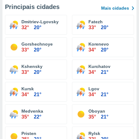
Principais cidades
Mais cidades
Dmitriev-Lgovsky
Fatezh
32°
20°
33°
20°
Gorshechnoye
Korenevo
33°
20°
34°
20°
Kshensky
Kurchatov
33°
20°
34°
21°
Kursk
Lgov
34°
21°
34°
21°
Medvenka
Oboyan
35°
22°
35°
21°
Pristen
Rylsk