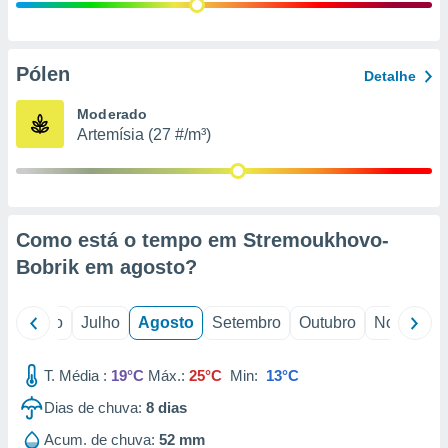
conteúdos.
ção
Pólen
Detalhe
ão através
de
Moderado
,
Artemísia (27 #/m³)
 e
dos,
publicidade
s, estudos
Como está o tempo em Stremoukhovo-
a e
mento de
Bobrik em
agosto
?
ossos 1199
o
Junho
Julho
Agosto
Setembro
Outubro
Novembro
eiros
T. Média :
19°C
Máx.:
25°C
Min:
13°C
Dias de chuva:
8
dias
Acum. de chuva:
52 mm