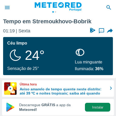
Tempo em Stremoukhovo-Bobrik
de
01:19
Sexta
...
 da
empo.pt) foi
Céu limpo
or
24°
is para
e as
 fornecidas
Lua minguante
 qualidade.
Sensação de 25°
Iluminada:
36%
r a este
s das
opções:
Última hora
Aviso amarelo de tempo quente neste distrito:
ookies e
até 39 ºC e noites tropicais; saiba até quando
 forma
Descarregue
GRÁTIS
a app da
Instalar
e digital
Meteored!
da,