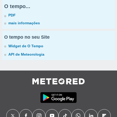
O tempo...
PDF
mais informações
O tempo no seu Site
Widget de O Tempo
API de Meteorologia