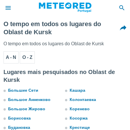
O tempo em todos os lugares do
Oblast de Kursk
de
 da
O tempo em todos os lugares do Oblast de Kursk
empo.pt) foi
or
A - N
O - Z
is para
e as
 fornecidas
Lugares mais pesquisados no Oblast de
 qualidade.
Kursk
r a este
s das
Большие Сети
Кашара
opções:
Большое Анненково
Колонтаевка
ookies e
 forma
Большое Жирово
Коренево
Борисовка
Косоржа
e digital
da,
Будановка
Крестище