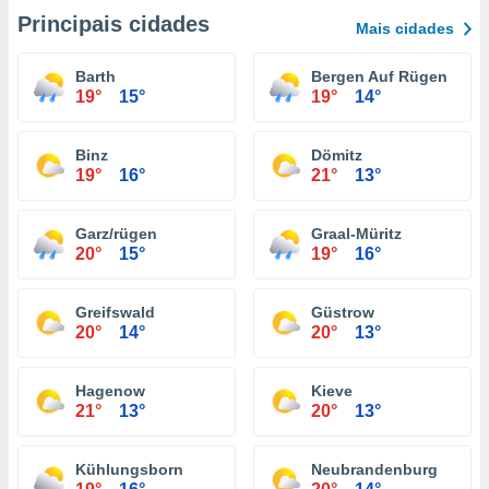
Principais cidades
Mais cidades
Barth
Bergen Auf Rügen
19°
15°
19°
14°
Binz
Dömitz
19°
16°
21°
13°
Garz/rügen
Graal-Müritz
20°
15°
19°
16°
Greifswald
Güstrow
20°
14°
20°
13°
Hagenow
Kieve
21°
13°
20°
13°
Kühlungsborn
Neubrandenburg