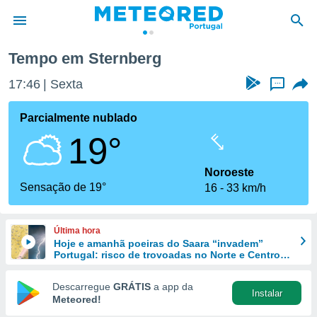
Tempo em Sternberg
de
17:46
Sexta
...
 da
empo.pt) foi
Parcialmente nublado
or
19°
is para
e as
 fornecidas
Noroeste
 qualidade.
Sensação de 19°
16
33 km/h
r a este
s das
opções:
Última hora
Hoje e amanhã poeiras do Saara “invadem”
ookies e
Portugal: risco de trovoadas no Norte e Centro
 forma
aumenta
Descarregue
GRÁTIS
a app da
Instalar
e digital
Meteored!
da,