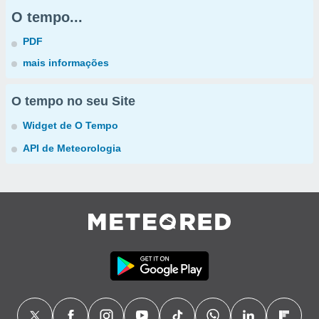
O tempo...
PDF
mais informações
O tempo no seu Site
Widget de O Tempo
API de Meteorologia