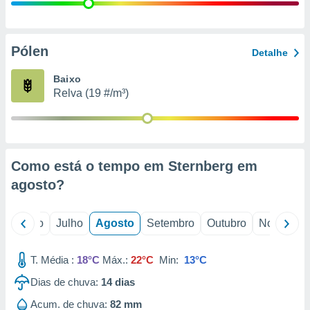
conteúdos.
ção
Pólen
Detalhe
ão através
de
Baixo
,
Relva (19 #/m³)
 e
dos,
publicidade
s, estudos
Como está o tempo em Sternberg em
a e
mento de
agosto
?
ossos 1199
o
Junho
Julho
Agosto
Setembro
Outubro
Novembro
eiros
T. Média :
18°C
Máx.:
22°C
Min:
13°C
Dias de chuva:
14
dias
Acum. de chuva:
82 mm