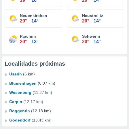
19°
16°
20°
14°
Neuenkirchen
Neustrelitz
20°
14°
20°
14°
Parchim
Schwerin
20°
13°
20°
14°
Localidades próximas
Userin
(6 km)
Blumenhagen
(6.07 km)
Wesenberg
(11.27 km)
Carpin
(12.17 km)
Roggentin
(12.18 km)
Godendorf
(13.43 km)