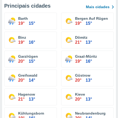
Principais cidades
Mais cidades
Barth
Bergen Auf Rügen
19°
15°
19°
15°
Binz
Dömitz
19°
16°
21°
13°
Garz/rügen
Graal-Müritz
20°
15°
19°
16°
Greifswald
Güstrow
20°
14°
20°
13°
Hagenow
Kieve
21°
13°
20°
13°
Kühlungsborn
Neubrandenburg