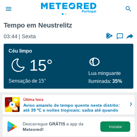
Tempo em Neustrelitz
de
03:44
Sexta
...
 da
empo.pt) foi
Céu limpo
or
15°
is para
e as
 fornecidas
Lua minguante
 qualidade.
Sensação de 15°
Iluminada:
35%
r a este
s das
opções:
Última hora
Aviso amarelo de tempo quente neste distrito:
ookies e
até 39 ºC e noites tropicais; saiba até quando
 forma
Descarregue
GRÁTIS
a app da
Instalar
e digital
Meteored!
da,