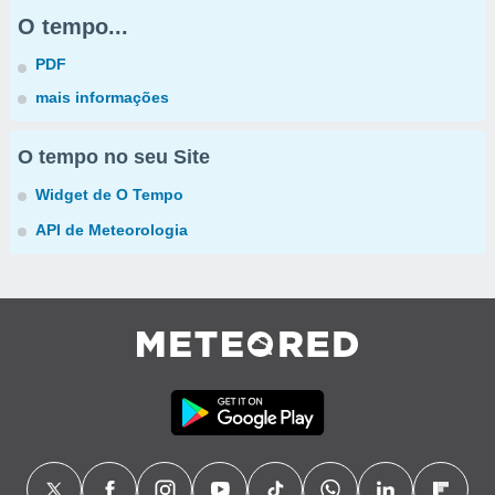
O tempo...
PDF
mais informações
O tempo no seu Site
Widget de O Tempo
API de Meteorologia