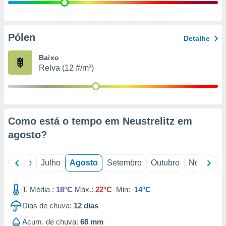
conteúdos.
ção
Pólen
Detalhe
ão através
de
Baixo
,
Relva (12 #/m³)
 e
dos,
publicidade
s, estudos
Como está o tempo em Neustrelitz em
a e
mento de
agosto
?
ossos 1199
o
Junho
Julho
Agosto
Setembro
Outubro
Novembro
eiros
T. Média :
18°C
Máx.:
22°C
Min:
14°C
Dias de chuva:
12
dias
Acum. de chuva:
68 mm