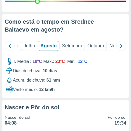
conteúdos.
ção
Como está o tempo em Srednee
ão através
Baltaevo em
agosto
?
de
,
 e
o
Junho
Julho
Agosto
Setembro
Outubro
Novembro
dos,
publicidade
T. Média :
18°C
Máx.:
23°C
Min:
12°C
s, estudos
Dias de chuva:
10
dias
a e
mento de
Acum. de chuva:
61 mm
Vento médio:
12 km/h
ossos 1199
eiros
Nascer e Pôr do sol
Nascer do sol
Pôr do sol
04:08
19:34