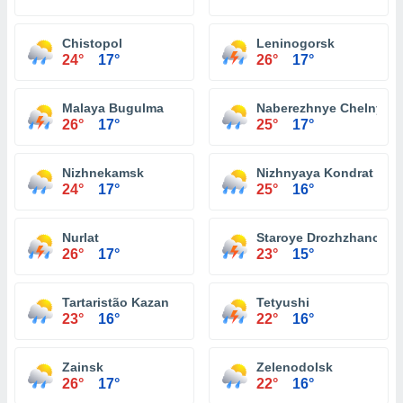
Chistopol
Leninogorsk
24°
17°
26°
17°
Malaya Bugulma
Naberezhnye Chelny
26°
17°
25°
17°
Nizhnekamsk
Nizhnyaya Kondrat
24°
17°
25°
16°
Nurlat
Staroye Drozhzhanoye
26°
17°
23°
15°
Tartaristão Kazan
Tetyushi
23°
16°
22°
16°
Zainsk
Zelenodolsk
26°
17°
22°
16°