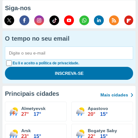
Siga-nos
O tempo no seu email
Eu li e aceito a política de privacidade.
Principais cidades
Mais cidades
Almetyevsk
Apastovo
27°
17°
20°
15°
Arsk
Bogatye Saby
23°
15°
22°
15°