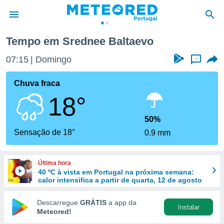
Tempo em Srednee Baltaevo
de
07:15
Domingo
...
 da
empo.pt) foi
Chuva fraca
or
18°
is para
e as
 fornecidas
50%
 qualidade.
Sensação de 18°
0.9 mm
r a este
s das
opções:
Última hora
40 ºC à vista em Portugal na próxima semana:
ookies e
calor intensifica a partir de quarta, 12 de agosto
 forma
Descarregue
GRÁTIS
a app da
Instalar
e digital
Meteored!
da,