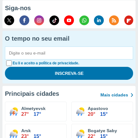
Siga-nos
O tempo no seu email
Eu li e aceito a política de privacidade.
Principais cidades
Mais cidades
Almetyevsk
Apastovo
27°
17°
20°
15°
Arsk
Bogatye Saby
23°
15°
22°
15°