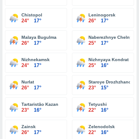
Chistopol
Leninogorsk
24°
17°
26°
17°
Malaya Bugulma
Naberezhnye Chelny
26°
17°
25°
17°
Nizhnekamsk
Nizhnyaya Kondrat
24°
17°
25°
16°
Nurlat
Staroye Drozhzhanoye
26°
17°
23°
15°
Tartaristão Kazan
Tetyushi
23°
16°
22°
16°
Zainsk
Zelenodolsk
26°
17°
22°
16°