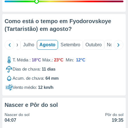
conteúdos.
ção
Como está o tempo em Fyodorovskoye
ão através
(Tartaristão) em
agosto
?
de
,
 e
o
Junho
Julho
Agosto
Setembro
Outubro
Novembro
dos,
publicidade
T. Média :
18°C
Máx.:
23°C
Min:
12°C
s, estudos
Dias de chuva:
11
dias
a e
mento de
Acum. de chuva:
64 mm
Vento médio:
12 km/h
ossos 1199
eiros
Nascer e Pôr do sol
Nascer do sol
Pôr do sol
04:07
19:35