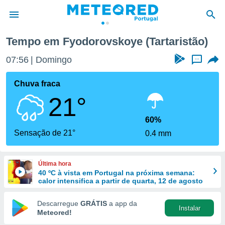
Tempo em Fyodorovskoye (Tartaristão)
de
07:56
Domingo
...
 da
empo.pt) foi
Chuva fraca
or
21°
is para
e as
 fornecidas
60%
 qualidade.
Sensação de 21°
0.4 mm
r a este
s das
opções:
Última hora
40 ºC à vista em Portugal na próxima semana:
ookies e
calor intensifica a partir de quarta, 12 de agosto
 forma
Descarregue
GRÁTIS
a app da
Instalar
e digital
Meteored!
da,