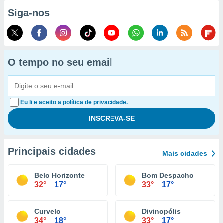
Siga-nos
O tempo no seu email
Eu li e aceito a política de privacidade.
Principais cidades
Mais cidades
Belo Horizonte
Bom Despacho
32°
17°
33°
17°
Curvelo
Divinopólis
34°
18°
33°
17°