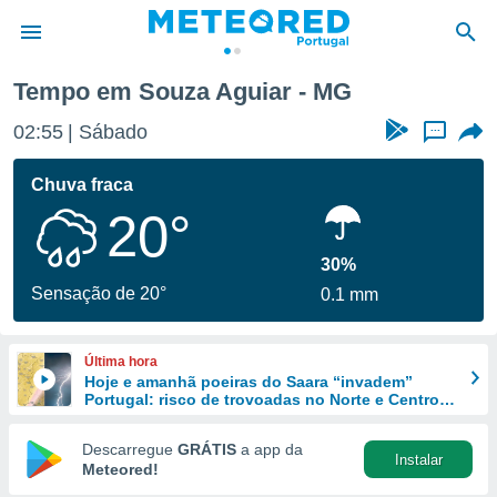
Tempo em Souza Aguiar - MG
de
02:55
Sábado
...
 da
empo.pt) foi
Chuva fraca
or
20°
is para
e as
 fornecidas
30%
 qualidade.
Sensação de 20°
0.1 mm
r a este
s das
opções:
Última hora
Hoje e amanhã poeiras do Saara “invadem”
ookies e
Portugal: risco de trovoadas no Norte e Centro
 forma
aumenta
Descarregue
GRÁTIS
a app da
Instalar
e digital
Meteored!
da,