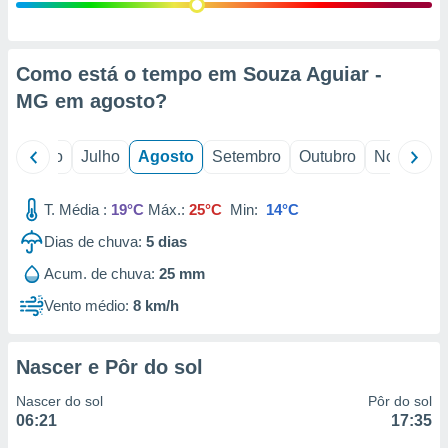
conteúdos.
ção
Como está o tempo em Souza Aguiar -
ão através
MG em
agosto
?
de
,
 e
o
Junho
Julho
Agosto
Setembro
Outubro
Novembro
dos,
publicidade
T. Média :
19°C
Máx.:
25°C
Min:
14°C
s, estudos
Dias de chuva:
5
dias
a e
mento de
Acum. de chuva:
25 mm
Vento médio:
8 km/h
ossos 1199
eiros
Nascer e Pôr do sol
Nascer do sol
Pôr do sol
06:21
17:35