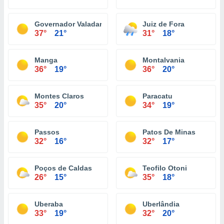
Governador Valadares
Juiz de Fora
37°
21°
31°
18°
Manga
Montalvania
36°
19°
36°
20°
Montes Claros
Paracatu
35°
20°
34°
19°
Passos
Patos De Minas
32°
16°
32°
17°
Poços de Caldas
Teofilo Otoni
26°
15°
35°
18°
Uberaba
Uberlândia
33°
19°
32°
20°