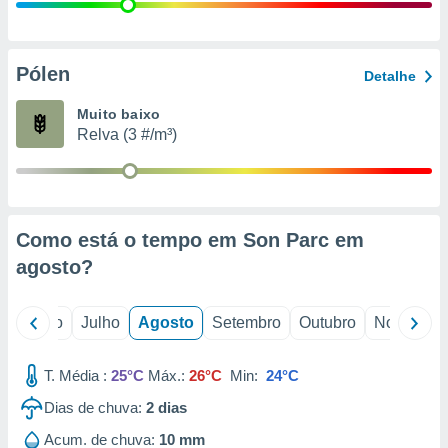
conteúdos.
ção
Pólen
Detalhe
ão através
de
Muito baixo
,
Relva (3 #/m³)
 e
dos,
publicidade
s, estudos
Como está o tempo em Son Parc em
a e
mento de
agosto
?
ossos 1199
o
Junho
Julho
Agosto
Setembro
Outubro
Novembro
eiros
T. Média :
25°C
Máx.:
26°C
Min:
24°C
Dias de chuva:
2
dias
Acum. de chuva:
10 mm