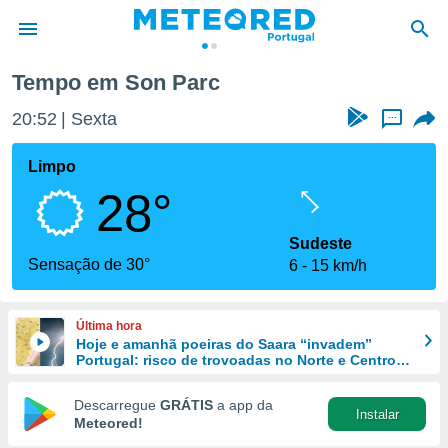
Tempo em Son Parc
de
20:52
Sexta
...
 da
empo.pt) foi
Limpo
or
28°
is para
e as
 fornecidas
Sudeste
 qualidade.
Sensação de 30°
6
15 km/h
r a este
s das
opções:
Última hora
Hoje e amanhã poeiras do Saara “invadem”
ookies e
Portugal: risco de trovoadas no Norte e Centro
 forma
aumenta
Descarregue
GRÁTIS
a app da
Instalar
e digital
Meteored!
da,