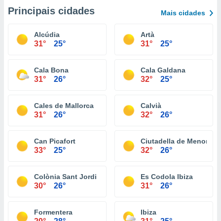
Principais cidades
Mais cidades
Alcúdia
Artà
31°
25°
31°
25°
Cala Bona
Cala Galdana
31°
26°
32°
25°
Cales de Mallorca
Calvià
31°
26°
32°
26°
Can Picafort
Ciutadella de Menorca
33°
25°
32°
26°
Colònia Sant Jordi
Es Codola Ibiza
30°
26°
31°
26°
Formentera
Ibiza