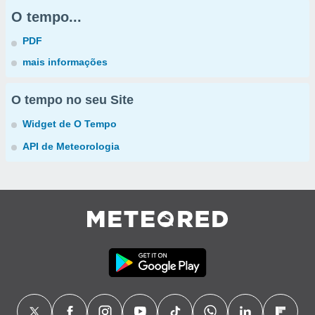
O tempo...
PDF
mais informações
O tempo no seu Site
Widget de O Tempo
API de Meteorologia