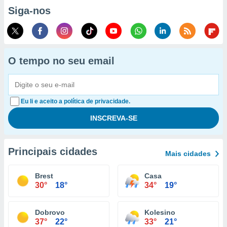
Siga-nos
O tempo no seu email
Eu li e aceito a política de privacidade.
Principais cidades
Mais cidades
Brest
Casa
30°
18°
34°
19°
Dobrovo
Kolesino
37°
22°
33°
21°