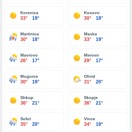
Korenica
Kosovo
33°
19°
30°
18°
Martinica
Maska
30°
18°
33°
19°
Mavrovo
Merovo
26°
17°
29°
17°
Mogorce
Ohrid
30°
19°
31°
20°
Shkup
Skopje
36°
21°
36°
21°
Sobri
Vince
35°
20°
34°
19°