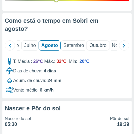
conteúdos.
ção
Como está o tempo em Sobri em
ão através
agosto
?
de
,
 e
o
Junho
Julho
Agosto
Setembro
Outubro
Novembro
dos,
publicidade
T. Média :
26°C
Máx.:
32°C
Min:
20°C
s, estudos
Dias de chuva:
4
dias
a e
mento de
Acum. de chuva:
24 mm
Vento médio:
6 km/h
ossos 1199
eiros
Nascer e Pôr do sol
Nascer do sol
Pôr do sol
05:30
19:39