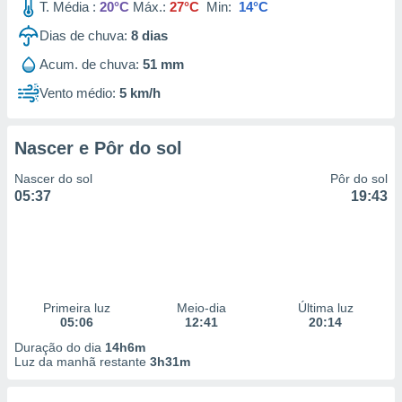
T. Média :
20°C
Máx.:
27°C
Min:
14°C
Dias de chuva:
8
dias
Acum. de chuva:
51 mm
Vento médio:
5 km/h
Nascer e Pôr do sol
Nascer do sol
Pôr do sol
05:37
19:43
Primeira luz
Meio-dia
Última luz
05:06
12:41
20:14
Duração do dia
14h6m
Luz da manhã restante
3h31m