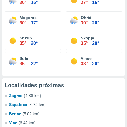
26°
15°
27°
16°
Mogorce
Ohrid
30°
17°
30°
20°
Shkup
Skopje
35°
20°
35°
20°
Sobri
Vince
35°
22°
33°
20°
Localidades próximas
Zagrad
(4.36 km)
Sapatoec
(4.72 km)
Bence
(5.02 km)
Vlce
(6.42 km)