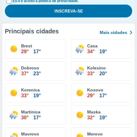
Eu li e aceito a política de privacidade.
Principais cidades
Mais cidades
Brest
Casa
29°
17°
34°
19°
Dobrovo
Kolesino
37°
23°
33°
20°
Korenica
Kosovo
33°
19°
29°
17°
Martinica
Maska
30°
17°
32°
19°
Mavrovo
Merovo