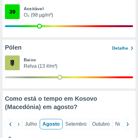
conteúdos.
Aceitável
39
O₃ (98 µg/m³)
ção
ão através
de
,
 e
Pólen
Detalhe
dos,
Baixo
publicidade
Relva (13 #/m³)
s, estudos
a e
mento de
ossos 1199
Como está o tempo em Kosovo
eiros
(Macedónia) em
agosto
?
o
Junho
Julho
Agosto
Setembro
Outubro
Novembro