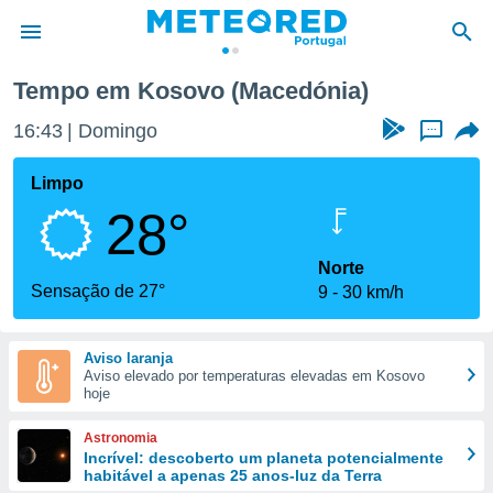
Tempo em Kosovo (Macedónia)
de
16:43
Domingo
...
 da
empo.pt) foi
Limpo
or
28°
is para
e as
 fornecidas
Norte
 qualidade.
Sensação de 27°
9
30 km/h
r a este
s das
opções:
Aviso laranja
Aviso elevado por temperaturas elevadas em Kosovo
ookies e
hoje
 forma
Astronomia
e digital
Incrível: descoberto um planeta potencialmente
habitável a apenas 25 anos-luz da Terra
da,