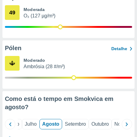
conteúdos.
Moderada
49
O₃ (127 µg/m³)
ção
ão através
de
,
 e
Pólen
Detalhe
dos,
Moderado
publicidade
Ambrósia (28 #/m³)
s, estudos
a e
mento de
ossos 1199
Como está o tempo em Smokvica em
eiros
agosto
?
o
Junho
Julho
Agosto
Setembro
Outubro
Novembro