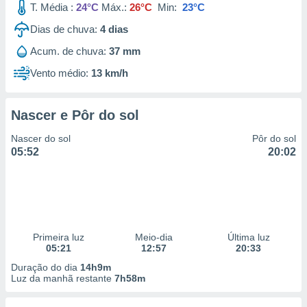
T. Média :
24°C
Máx.:
26°C
Min:
23°C
Dias de chuva:
4
dias
Acum. de chuva:
37 mm
Vento médio:
13 km/h
Nascer e Pôr do sol
Nascer do sol
Pôr do sol
05:52
20:02
Primeira luz
Meio-dia
Última luz
05:21
12:57
20:33
Duração do dia
14h9m
Luz da manhã restante
7h58m