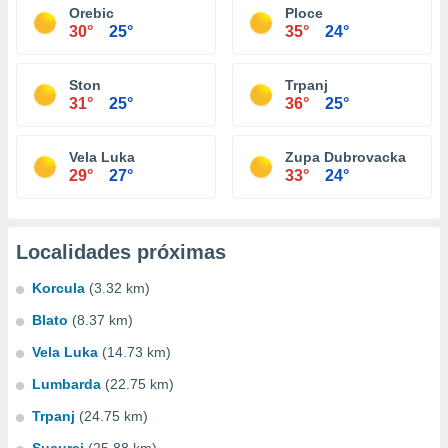
Orebic
Ploce
30°
25°
35°
24°
Ston
Trpanj
31°
25°
36°
25°
Vela Luka
Zupa Dubrovacka
29°
27°
33°
24°
Localidades próximas
Korcula
(3.32 km)
Blato
(8.37 km)
Vela Luka
(14.73 km)
Lumbarda
(22.75 km)
Trpanj
(24.75 km)