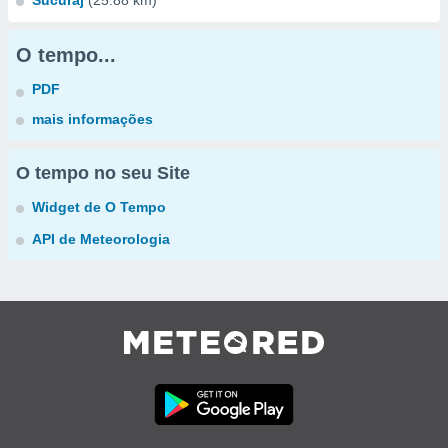
Sucuraj
(25.88 km)
O tempo...
PDF
mais informações
O tempo no seu Site
Widget de O Tempo
API de Meteorologia