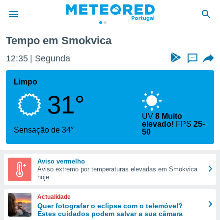
Tempo em Smokvica
de
12:35
Segunda
...
 da
empo.pt) foi
Limpo
or
31°
is para
e as
 fornecidas
UV
8 Muito
elevado!
FPS
25-
 qualidade.
Sensação de 34°
50
r a este
s das
opções:
Aviso vermelho
Aviso extremo por temperaturas elevadas em Smokvica
ookies e
hoje
 forma
Actualidade
e digital
Quer fotografar o eclipse com o telemóvel?
da,
Estes cuidados podem salvar a sua câmara