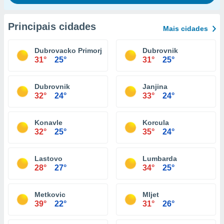
Principais cidades
Mais cidades
Dubrovacko Primorje
Dubrovnik
31°
25°
31°
25°
Dubrovnik
Janjina
32°
24°
33°
24°
Konavle
Korcula
32°
25°
35°
24°
Lastovo
Lumbarda
28°
27°
34°
25°
Metkovic
Mljet
39°
22°
31°
26°