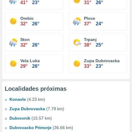
41°
23°
31°
26°
Orebic
Ploce
32°
26°
37°
24°
Ston
Trpanj
32°
26°
38°
25°
Vela Luka
Zupa Dubrovacka
29°
26°
33°
23°
Localidades próximas
Konavle
(4.23 km)
Zupa Dubrovacka
(7.79 km)
Dubrovnik
(15.57 km)
Dubrovacko Primorje
(36.66 km)