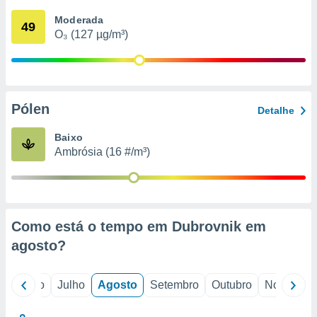
conteúdos.
Moderada
49
O₃ (127 µg/m³)
ção
ão através
de
,
 e
Pólen
Detalhe
dos,
Baixo
publicidade
Ambrósia (16 #/m³)
s, estudos
a e
mento de
ossos 1199
Como está o tempo em Dubrovnik em
eiros
agosto
?
o
Junho
Julho
Agosto
Setembro
Outubro
Novembro