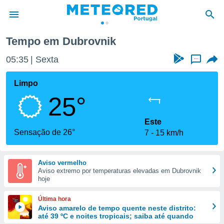
Tempo em Dubrovnik
de
05:35
Sexta
...
 da
empo.pt) foi
Limpo
or
25°
is para
e as
 fornecidas
Este
 qualidade.
Sensação de 26°
7
15 km/h
r a este
s das
opções:
Aviso vermelho
Aviso extremo por temperaturas elevadas em Dubrovnik
ookies e
hoje
 forma
Última hora
e digital
Aviso amarelo de tempo quente neste distrito:
até 39 ºC e noites tropicais; saiba até quando
da,