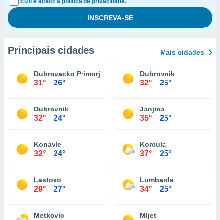
Eu li e aceito a política de privacidade.
Principais cidades
Mais cidades
Dubrovacko Primorje
Dubrovnik
31°
26°
32°
25°
Dubrovnik
Janjina
32°
24°
35°
25°
Konavle
Korcula
32°
24°
37°
25°
Lastovo
Lumbarda
29°
27°
34°
25°
Metkovic
Mljet