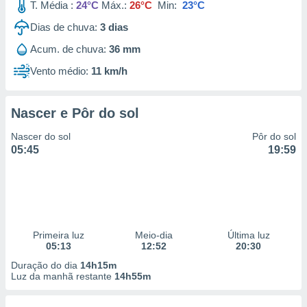
T. Média :
24°C
Máx.:
26°C
Min:
23°C
Dias de chuva:
3
dias
Acum. de chuva:
36 mm
Vento médio:
11 km/h
Nascer e Pôr do sol
Nascer do sol
Pôr do sol
05:45
19:59
Primeira luz
Meio-dia
Última luz
05:13
12:52
20:30
Duração do dia
14h15m
Luz da manhã restante
14h55m