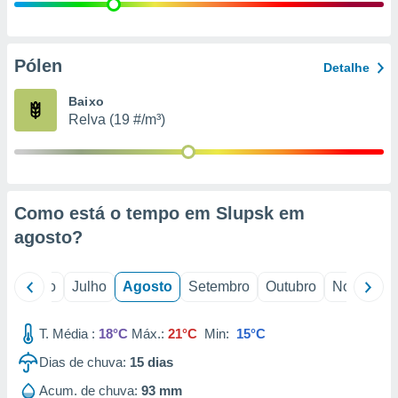
conteúdos.
ção
Pólen
Detalhe
ão através
de
Baixo
,
Relva (19 #/m³)
 e
dos,
publicidade
s, estudos
Como está o tempo em Slupsk em
a e
mento de
agosto
?
ossos 1199
o
Junho
Julho
Agosto
Setembro
Outubro
Novembro
eiros
T. Média :
18°C
Máx.:
21°C
Min:
15°C
Dias de chuva:
15
dias
Acum. de chuva:
93 mm