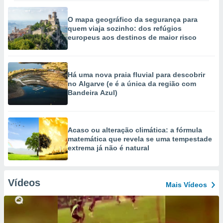
O mapa geográfico da segurança para
quem viaja sozinho: dos refúgios
europeus aos destinos de maior risco
Há uma nova praia fluvial para descobrir
no Algarve (e é a única da região com
Bandeira Azul)
Acaso ou alteração climática: a fórmula
matemática que revela se uma tempestade
extrema já não é natural
Vídeos
Mais Vídeos