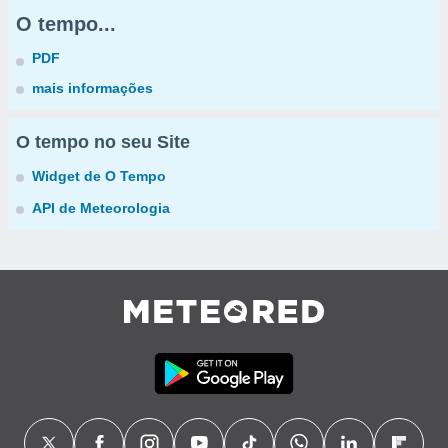
O tempo...
PDF
mais informações
O tempo no seu Site
Widget de O Tempo
API de Meteorologia