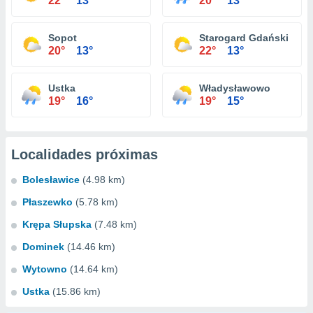
22°
13°
20°
13°
Sopot
Starogard Gdański
20°
13°
22°
13°
Ustka
Władysławowo
19°
16°
19°
15°
Localidades próximas
Bolesławice
(4.98 km)
Płaszewko
(5.78 km)
Krępa Słupska
(7.48 km)
Dominek
(14.46 km)
Wytowno
(14.64 km)
Ustka
(15.86 km)