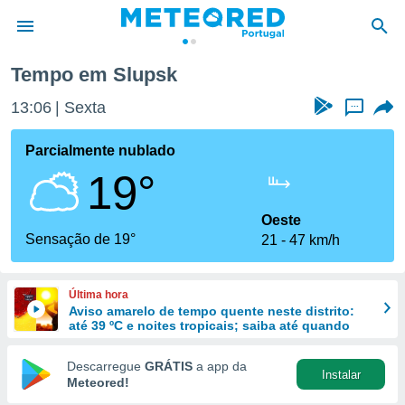
Tempo em Slupsk
de
13:06
Sexta
...
 da
empo.pt) foi
Parcialmente nublado
or
19°
is para
e as
 fornecidas
Oeste
 qualidade.
Sensação de 19°
21
47 km/h
r a este
s das
opções:
Última hora
Aviso amarelo de tempo quente neste distrito:
ookies e
até 39 ºC e noites tropicais; saiba até quando
 forma
Descarregue
GRÁTIS
a app da
Instalar
e digital
Meteored!
da,