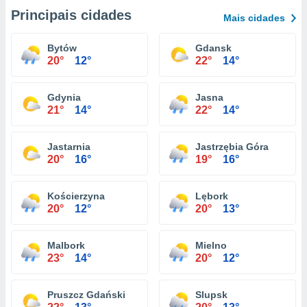
Principais cidades
Mais cidades
Bytów
Gdansk
20°
12°
22°
14°
Gdynia
Jasna
21°
14°
22°
14°
Jastarnia
Jastrzębia Góra
20°
16°
19°
16°
Kościerzyna
Lębork
20°
12°
20°
13°
Malbork
Mielno
23°
14°
20°
12°
Pruszcz Gdański
Slupsk