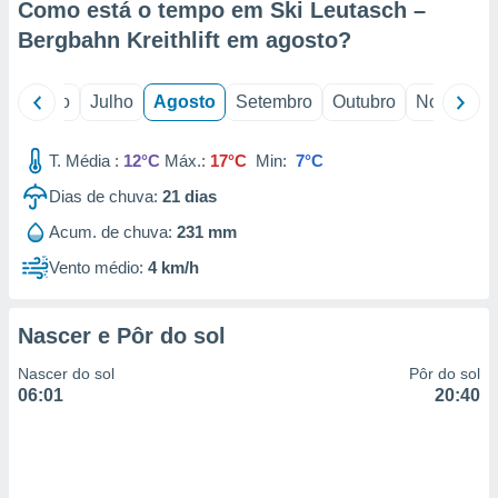
Como está o tempo em Ski Leutasch –
Bergbahn Kreithlift em
agosto
?
o
Junho
Julho
Agosto
Setembro
Outubro
Novembro
T. Média :
12°C
Máx.:
17°C
Min:
7°C
Dias de chuva:
21
dias
Acum. de chuva:
231 mm
Vento médio:
4 km/h
Nascer e Pôr do sol
Nascer do sol
Pôr do sol
06:01
20:40