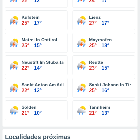
22°
12°
24°
17°
Kufstein
Lienz
25°
17°
27°
17°
Matrei In Osttirol
Mayrhofen
25°
15°
25°
18°
Neustift Im Stubaital
Reutte
22°
14°
23°
15°
Sankt Anton Am Arlberg
Sankt Johann In Tirol
22°
12°
25°
16°
Sölden
Tannheim
21°
10°
21°
13°
Localidades próximas