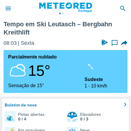
Bergbahn Kreithlift
Tempo em Ski Leutasch – Bergbahn
Kreithlift
de
 da
08:03
Sexta
...
empo.pt) foi
or
Parcialmente nublado
is para
e as
15°
 fornecidas
 qualidade.
Sudeste
r a este
Sensação de 15°
s das
1
10 km/h
opções:
ookies e
Boletim de neve
 forma
Pistas abertas
Elevadores
0 / 4
0 / 3
e digital
da,
Km esquiáveis
Neve