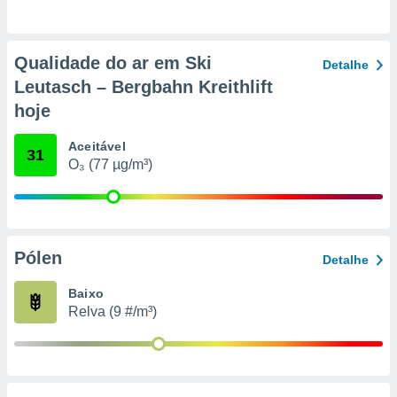
conteúdos.
ção
Qualidade do ar em Ski
Detalhe
ão através
Leutasch – Bergbahn Kreithlift
de
hoje
,
 e
Aceitável
31
dos,
O₃ (77 µg/m³)
publicidade
s, estudos
a e
mento de
Pólen
Detalhe
ossos 1199
eiros
Baixo
Relva (9 #/m³)