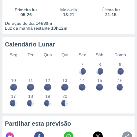
Primeira luz
Meio-dia
Última luz
05:26
13:21
21:15
Duração do dia
14h39m
Luz da manhã restante
13h12m
Calendário Lunar
Seg
Ter
Qua
Qui
Sex
Sáb
Domo
7
8
9
10
11
12
13
14
15
16
17
18
19
20
Partilhar esta previsão