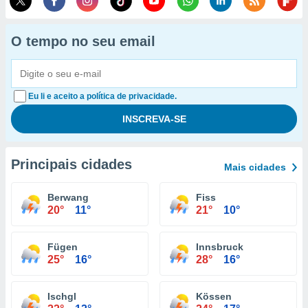
O tempo no seu email
Eu li e aceito a política de privacidade.
Principais cidades
Mais cidades
Berwang
Fiss
20°
11°
21°
10°
Fügen
Innsbruck
25°
16°
28°
16°
Ischgl
Kössen