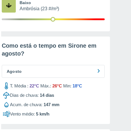
Baixo
Ambrósia (23 #/m³)
Como está o tempo em Sirone em
agosto
?
Agosto
T. Média :
22°C
Máx.:
26°C
Min:
18°C
Dias de chuva:
14
dias
Acum. de chuva:
147 mm
Vento médio:
5 km/h