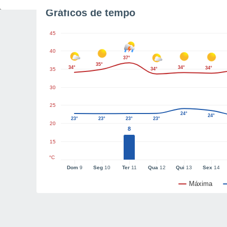
Gráficos de tempo
45
40
37°
35°
34°
34°
34°
35
34°
30
25
24°
24°
23°
23°
23°
23°
20
8
15
°C
Dom
9
Seg
10
Ter
11
Qua
12
Qui
13
Sex
14
Máxima