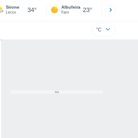
Sirone
Albufeira
Lisboa
34°
23°
Lecco
Faro
Lisboa
°C