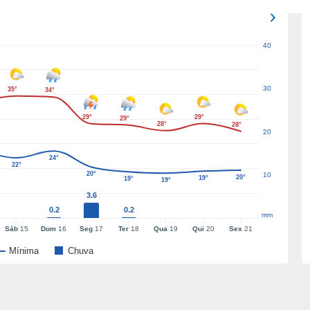
40
30
35°
34°
29°
29°
29°
28°
28°
20
24°
22°
20°
10
20°
19°
19°
19°
3.6
0.2
0.2
mm
Sáb
15
Dom
16
Seg
17
Ter
18
Qua
19
Qui
20
Sex
21
Mínima
Chuva