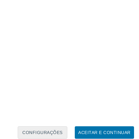
Calendário Lunar
Seg
Ter
Qua
Qui
Sex
Sáb
Domo
9
10
11
12
13
14
15
16
17
18
19
20
21
22
CONFIGURAÇÕES
ACEITAR E CONTINUAR