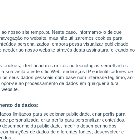
Aviso amarelo
Aviso moderado por temperaturas
elevadas em Sirone hoje
r ao nosso site tempo.pt. Neste caso, informamo-lo de que
navegação no website, mas não utilizaremos cookies para
nteúdos personalizados, embora possa visualizar publicidade
e aceder ao nosso website através desta assinatura, clicando no
te
s cookies, identificadores únicos ou tecnologias semelhantes
 sua visita a este sitio Web, endereços IP e identificadores de
r os seus dados pessoais com base num interesse legítimo, ao
Radar de Chuva
Satélites
Modelos
ou opor-se ao processamento de dados em qualquer altura,
 website.
mento de dados:
Quarta
Quinta
Sexta
Sábado
dos limitados para selecionar publicidade, criar perfis para
12 Ago.
13 Ago.
14 Ago.
15 Ago.
idade personalizada, criar perfis para personalizar conteúdos,
ir o desempenho da publicidade, medir o desempenho dos
 combinações de dados de diferentes fontes, desenvolver e
eúdos.