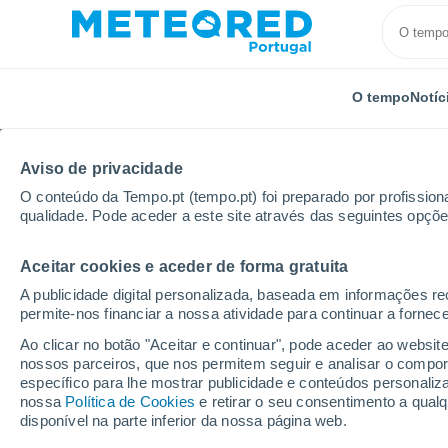
O tempo
Notíc
Aviso de privacidade
O conteúdo da Tempo.pt (tempo.pt) foi preparado por profissiona
qualidade. Pode aceder a este site através das seguintes opçõe
Aceitar cookies e aceder de forma gratuita
Início
Itália
Província de Lecco
Sirone
A publicidade digital personalizada, baseada em informações r
permite-nos financiar a nossa atividade para continuar a fornec
Tempo em Sirone
Ao clicar no botão "Aceitar e continuar", pode aceder ao websit
nossos parceiros, que nos permitem seguir e analisar o compo
15:18
Domingo
específico para lhe mostrar publicidade e conteúdos persona
nossa
Política de Cookies
e retirar o seu consentimento a qua
disponível na parte inferior da nossa página web.
Nuvens dispersas