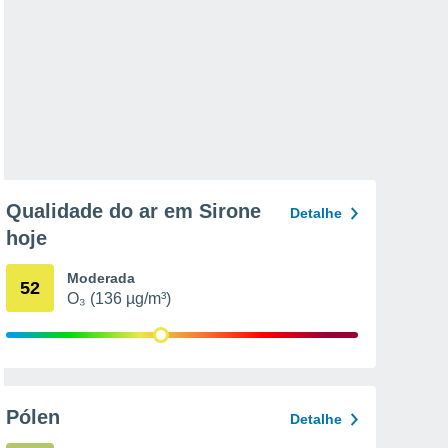
Qualidade do ar em Sirone
Detalhe
hoje
Moderada
52
O₃ (136 µg/m³)
Pólen
Detalhe