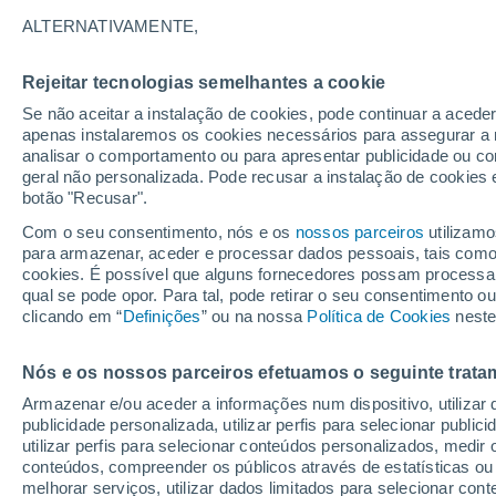
33°
ALTERNATIVAMENTE,
Rejeitar tecnologias semelhantes a cookie
UV
6 Alto
Se não aceitar a instalação de cookies, pode continuar a acede
Sensação de 33°
FPS
15-25
apenas instalaremos os cookies necessários para assegurar a 
analisar o comportamento ou para apresentar publicidade ou co
geral não personalizada. Pode recusar a instalação de cookies 
botão "Recusar".
Astronomia
Incrível: descoberto um planeta potencialmen
Com o seu consentimento, nós e os
nossos parceiros
utilizamo
habitável a apenas 25 anos-luz da Terra
para armazenar, aceder e processar dados pessoais, tais como a
cookies. É possível que alguns fornecedores possam processa
O Tempo 1 - 7 Dias
Atualidade
Mapas de nuvens
qual se pode opor. Para tal, pode retirar o seu consentimento 
clicando em “
Definições
” ou na nossa
Política de Cookies
neste
Nós e os nossos parceiros efetuamos o seguinte trata
Amanhã
Terça
Hoje
Armazenar e/ou aceder a informações num dispositivo, utilizar da
10 Ago.
11 Ago.
9 Ago.
publicidade personalizada, utilizar perfis para selecionar public
utilizar perfis para selecionar conteúdos personalizados, med
conteúdos, compreender os públicos através de estatísticas ou
melhorar serviços, utilizar dados limitados para selecionar cont
60%