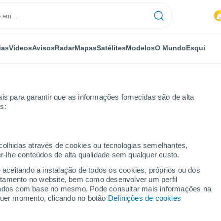
ias
Vídeos
Avisos
Radar
Mapas
Satélites
Modelos
O Mundo
Esqui
is para garantir que as informações fornecidas são de alta
s:
ecolhidas através de cookies ou tecnologias semelhantes,
er-lhe conteúdos de alta qualidade sem qualquer custo.
e aceitando a instalação de todos os cookies, próprios ou dos
rtamento no website, bem como desenvolver um perfil
...
lizados com base no mesmo. Pode consultar mais informações na
lquer momento, clicando no botão
Definições de cookies
Por horas
Céu nublado nas próximas horas