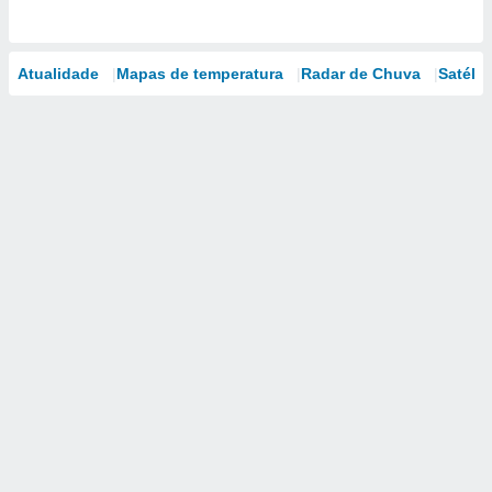
Atualidade
Mapas de temperatura
Radar de Chuva
Satélit