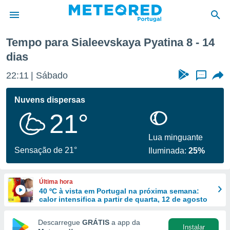
semana
Tempo para Sialeevskaya Pyatina 8 - 14
dias
de
 da
22:11
Sábado
...
empo.pt) foi
or
Nuvens dispersas
is para
e as
21°
 fornecidas
 qualidade.
Lua minguante
r a este
Sensação de 21°
s das
Iluminada:
25%
opções:
ookies e
Última hora
 forma
40 ºC à vista em Portugal na próxima semana:
calor intensifica a partir de quarta, 12 de agosto
e digital
Descarregue
GRÁTIS
a app da
da,
Instalar