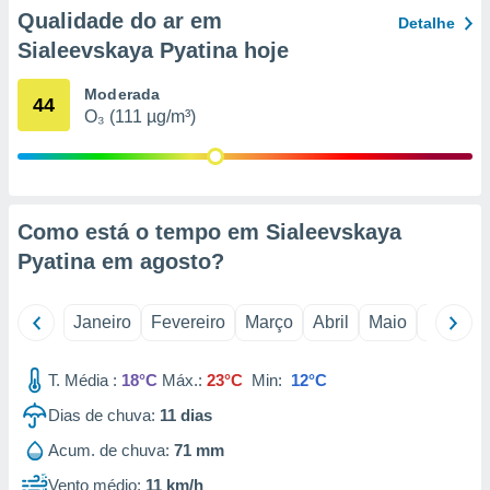
o qual se
Qualidade do ar em
Detalhe
ara tal,
Sialeevskaya Pyatina hoje
 o seu
to ou opor-
Moderada
essamento
44
O₃ (111 µg/m³)
m qualquer
ando em “
 ou na
 Cookies
te.
Como está o tempo em Sialeevskaya
Pyatina em
agosto
?
 nossos
s o
Janeiro
Fevereiro
Março
Abril
Maio
Junho
o de
T. Média :
18°C
Máx.:
23°C
Min:
12°C
e/ou aceder
Dias de chuva:
11
dias
ões num
utilizar
Acum. de chuva:
71 mm
ados para
publicidade,
Vento médio:
11 km/h