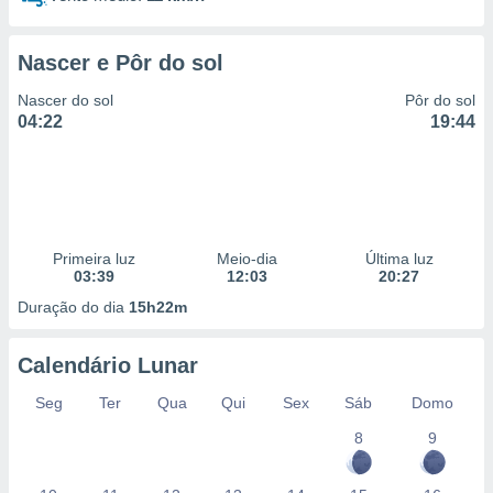
 para
a, utilizar
Nascer e Pôr do sol
selecionar
Nascer do sol
Pôr do sol
a, criar
04:22
19:44
personalizar
tilizar
selecionar
dos, medir
nho da
Primeira luz
Meio-dia
Última luz
, medir o
03:39
12:03
20:27
o dos
Duração do dia
15h22m
r os
ravés de
Calendário Lunar
s ou
s de dados
Seg
Ter
Qua
Qui
Sex
Sáb
Domo
es fontes,
 e melhorar
8
9
ilizar dados
ara