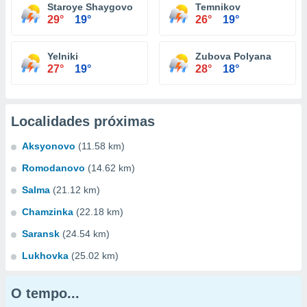
Staroye Shaygovo
Temnikov
29°
19°
26°
19°
Yelniki
Zubova Polyana
27°
19°
28°
18°
Localidades próximas
Aksyonovo
(11.58 km)
Romodanovo
(14.62 km)
Salma
(21.12 km)
Chamzinka
(22.18 km)
Saransk
(24.54 km)
Lukhovka
(25.02 km)
O tempo...