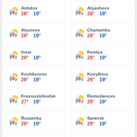
Ardatov
Atyashevo
28°
19°
28°
19°
Atyurevo
Chamzinka
28°
19°
28°
19°
Insar
Kemlya
29°
19°
28°
19°
Kochkurovo
Kovylkino
29°
19°
29°
19°
Krasnoslobodsk
Romodanovo
27°
19°
29°
19°
Ruzaevka
Saransk
29°
19°
29°
19°