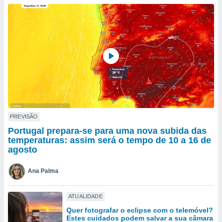
para lhe
licidade e
ados com
esmo. Pode
ais
s na nossa
 Cookies
e
u
nto a
omento,
 botão
de cookies
PREVISÃO
na parte
Portugal prepara-se para uma nova subida das
nossa
temperaturas: assim será o tempo de 10 a 16 de
.
agosto
IVAMENTE,
Ana Palma
as
ATUALIDADE
tes a
Quer fotografar o eclipse com o telemóvel?
Estes cuidados podem salvar a sua câmara