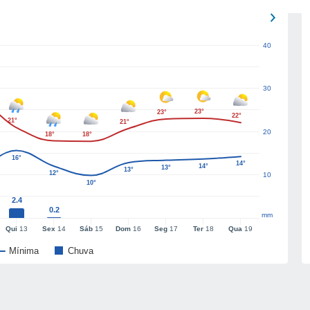
40
30
23°
23°
22°
21°
21°
20
18°
18°
16°
14°
14°
13°
13°
12°
10
10°
2.4
0.2
mm
Qui
13
Sex
14
Sáb
15
Dom
16
Seg
17
Ter
18
Qua
19
Mínima
Chuva