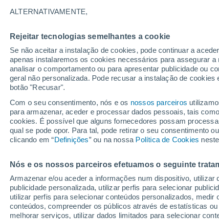
23°
ALTERNATIVAMENTE,
Rejeitar tecnologias semelhantes a cookie
Lua mingu
Se não aceitar a instalação de cookies, pode continuar a acede
Iluminada
Sensação de 24°
apenas instalaremos os cookies necessários para assegurar a 
analisar o comportamento ou para apresentar publicidade ou co
geral não personalizada. Pode recusar a instalação de cookies 
botão "Recusar".
Última hora
Hoje e amanhã poeiras do Saara “invadem”
Com o seu consentimento, nós e os
nossos parceiros
utilizamo
Portugal: risco de trovoadas no Norte e Centr
para armazenar, aceder e processar dados pessoais, tais como a
aumenta
cookies. É possível que alguns fornecedores possam processa
O Tempo 1 - 7 Dias
Atualidade
Mapas de temperat
qual se pode opor. Para tal, pode retirar o seu consentimento 
clicando em “
Definições
” ou na nossa
Política de Cookies
neste
Nós e os nossos parceiros efetuamos o seguinte trata
Amanhã
Domingo
S
Hoje
Armazenar e/ou aceder a informações num dispositivo, utilizar da
8 Ago.
9 Ago.
7 Ago.
publicidade personalizada, utilizar perfis para selecionar public
utilizar perfis para selecionar conteúdos personalizados, med
conteúdos, compreender os públicos através de estatísticas ou
melhorar serviços, utilizar dados limitados para selecionar cont
80%
90%