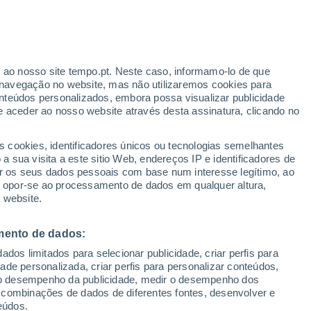
Risco de Tempestades
Este final de semana
ante
r ao nosso site tempo.pt. Neste caso, informamo-lo de que
:
36%
navegação no website, mas não utilizaremos cookies para
nteúdos personalizados, embora possa visualizar publicidade
e aceder ao nosso website através desta assinatura, clicando no
s cookies, identificadores únicos ou tecnologias semelhantes
o
 sua visita a este sitio Web, endereços IP e identificadores de
r os seus dados pessoais com base num interesse legítimo, ao
ura
Radar de Chuva
Satélites
Modelos
ou opor-se ao processamento de dados em qualquer altura,
 website.
mento de dados:
egunda
Terça
Quarta
Quinta
dos limitados para selecionar publicidade, criar perfis para
10 Ago.
11 Ago.
12 Ago.
13 Ago.
idade personalizada, criar perfis para personalizar conteúdos,
ir o desempenho da publicidade, medir o desempenho dos
 combinações de dados de diferentes fontes, desenvolver e
eúdos.
60%