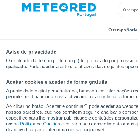
O tempo
Notíc
Aviso de privacidade
O conteúdo da Tempo.pt (tempo.pt) foi preparado por profissiona
qualidade. Pode aceder a este site através das seguintes opçõe
Aceitar cookies e aceder de forma gratuita
Início
Rússia
Oblast de Samara
Shigony
A publicidade digital personalizada, baseada em informações r
permite-nos financiar a nossa atividade para continuar a fornec
Tempo em Shigony
Ao clicar no botão "Aceitar e continuar", pode aceder ao websit
nossos parceiros, que nos permitem seguir e analisar o compo
21:54
Sexta
específico para lhe mostrar publicidade e conteúdos persona
nossa
Política de Cookies
e retirar o seu consentimento a qua
disponível na parte inferior da nossa página web.
Céu limpo