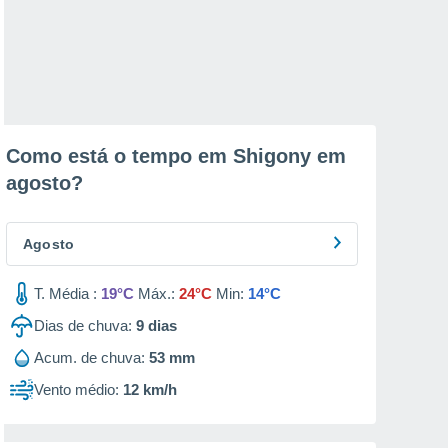
Como está o tempo em Shigony em
agosto
?
Agosto
T. Média :
19°C
Máx.:
24°C
Min:
14°C
Dias de chuva:
9
dias
Acum. de chuva:
53 mm
Vento médio:
12 km/h