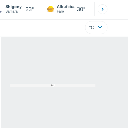
Shigony
Albufeira
Lisboa
23°
30°
Samara
Faro
Lisboa
°C