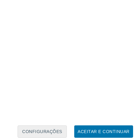
Calendário Lunar
Seg
Ter
Qua
Qui
Sex
Sáb
Domo
7
8
9
10
11
12
13
14
15
16
17
18
19
20
CONFIGURAÇÕES
ACEITAR E CONTINUAR