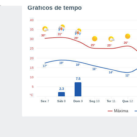
Gráficos de tempo
40
35
31°
30°
29°
30
26°
25°
25°
25
20
19°
18°
17°
15
16°
14°
12°
10
7.5
5
2.3
°C
Sex
7
Sáb
8
Dom
9
Seg
10
Ter
11
Qua
12
Máxima