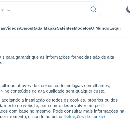
ias
Vídeos
Avisos
Radar
Mapas
Satélites
Modelos
O Mundo
Esqui
is para garantir que as informações fornecidas são de alta
s:
ecolhidas através de cookies ou tecnologias semelhantes,
er-lhe conteúdos de alta qualidade sem qualquer custo.
e aceitando a instalação de todos os cookies, próprios ou dos
rtamento no website, bem como desenvolver um perfil
...
lizados com base no mesmo. Pode consultar mais informações na
lquer momento, clicando no botão
Definições de cookies
Por horas
Céu limpo nas próximas horas