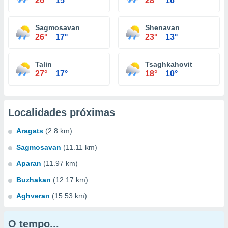
26°
15°
28°
16°
Sagmosavan
Shenavan
26°
17°
23°
13°
Talin
Tsaghkahovit
27°
17°
18°
10°
Localidades próximas
Aragats
(2.8 km)
Sagmosavan
(11.11 km)
Aparan
(11.97 km)
Buzhakan
(12.17 km)
Aghveran
(15.53 km)
O tempo...