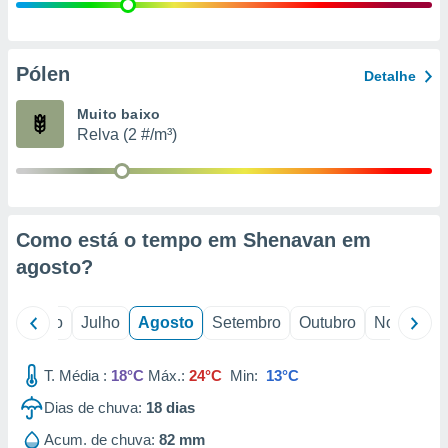
conteúdos.
ção
Pólen
Detalhe
ão através
de
Muito baixo
,
Relva (2 #/m³)
 e
dos,
publicidade
s, estudos
Como está o tempo em Shenavan em
a e
mento de
agosto
?
ossos 1199
o
Junho
Julho
Agosto
Setembro
Outubro
Novembro
eiros
T. Média :
18°C
Máx.:
24°C
Min:
13°C
Dias de chuva:
18
dias
Acum. de chuva:
82 mm