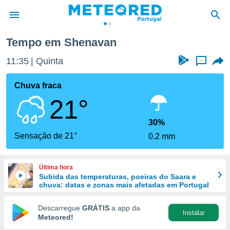
Tempo em Shenavan
de
11:35
Quinta
...
 da
empo.pt) foi
Chuva fraca
or
21°
is para
e as
 fornecidas
30%
 qualidade.
Sensação de 21°
0.2 mm
r a este
s das
opções:
Última hora
Subida das temperaturas, poeiras do Saara e
ookies e
chuva: datas e zonas mais afetadas em Portugal
 forma
Descarregue
GRÁTIS
a app da
Instalar
e digital
Meteored!
da,