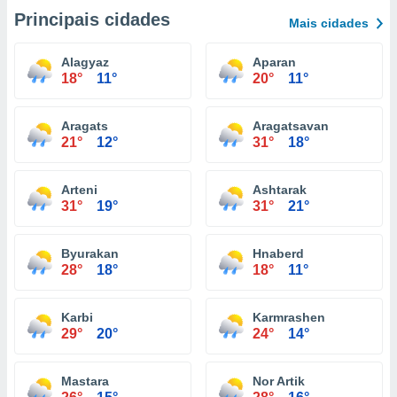
Principais cidades
Mais cidades
Alagyaz
Aparan
18°
11°
20°
11°
Aragats
Aragatsavan
21°
12°
31°
18°
Arteni
Ashtarak
31°
19°
31°
21°
Byurakan
Hnaberd
28°
18°
18°
11°
Karbi
Karmrashen
29°
20°
24°
14°
Mastara
Nor Artik