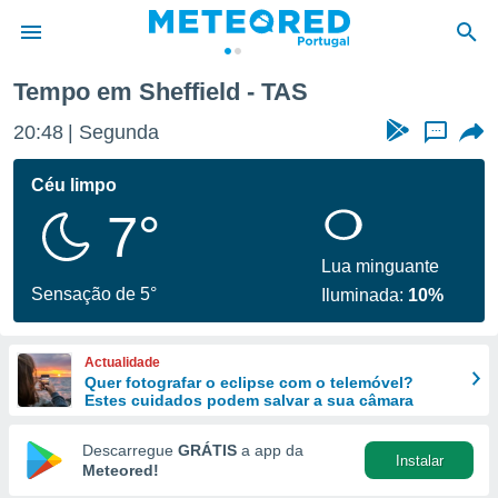
Tempo em Sheffield - TAS
de
20:48
Segunda
...
 da
empo.pt) foi
Céu limpo
or
7°
is para
e as
 fornecidas
Lua minguante
 qualidade.
Sensação de 5°
Iluminada:
10%
r a este
s das
opções:
Actualidade
Quer fotografar o eclipse com o telemóvel?
ookies e
Estes cuidados podem salvar a sua câmara
 forma
Descarregue
GRÁTIS
a app da
Instalar
e digital
Meteored!
da,