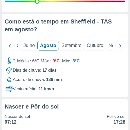
conteúdos.
ção
Como está o tempo em Sheffield - TAS
ão através
em
agosto
?
de
,
 e
o
Junho
Julho
Agosto
Setembro
Outubro
Novembro
dos,
publicidade
T. Média :
6°C
Máx.:
9°C
Min:
3°C
s, estudos
Dias de chuva:
17
dias
a e
mento de
Acum. de chuva:
136 mm
Vento médio:
11 km/h
ossos 1199
eiros
Nascer e Pôr do sol
Nascer do sol
Pôr do sol
07:12
17:28