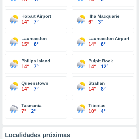
Hobart Airport
Ilha Macquarie
14°
7°
6°
3°
Launceston
Launceston Airport
15°
6°
14°
6°
Philips Island
Pulpit Rock
14°
7°
14°
12°
Queenstown
Strahan
14°
7°
14°
8°
Tasmania
Tiberias
7°
2°
10°
4°
Localidades próximas