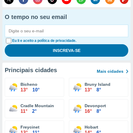
O tempo no seu email
Eu li e aceito a política de privacidade.
Principais cidades
Mais cidades
Bicheno
Bruny Island
13°
10°
13°
8°
Cradle Mountain
Devonport
11°
2°
16°
8°
Freycinet
Hobart
13°
11°
14°
6°