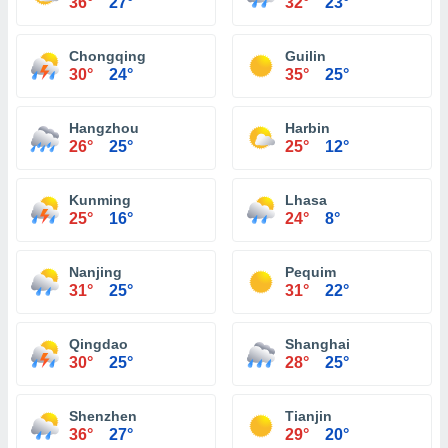
36°
27°
32°
23°
Chongqing
Guilin
30°
24°
35°
25°
Hangzhou
Harbin
26°
25°
25°
12°
Kunming
Lhasa
25°
16°
24°
8°
Nanjing
Pequim
31°
25°
31°
22°
Qingdao
Shanghai
30°
25°
28°
25°
Shenzhen
Tianjin
36°
27°
29°
20°