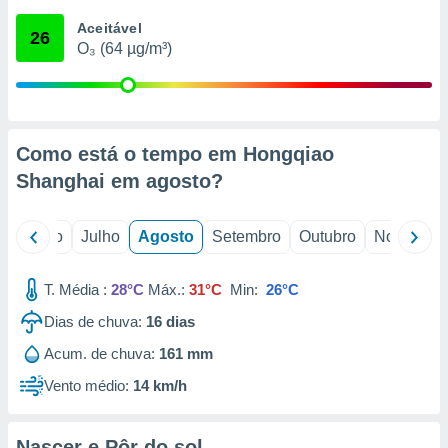
conteúdos.
Aceitável
26
O₃ (64 µg/m³)
ção
ão através
de
,
 e
Como está o tempo em Hongqiao
Shanghai em
agosto
?
dos,
publicidade
s, estudos
o
Junho
Julho
Agosto
Setembro
Outubro
Novembro
a e
mento de
T. Média :
28°C
Máx.:
31°C
Min:
26°C
ossos 1199
Dias de chuva:
16
dias
eiros
Acum. de chuva:
161 mm
Vento médio:
14 km/h
Nascer e Pôr do sol