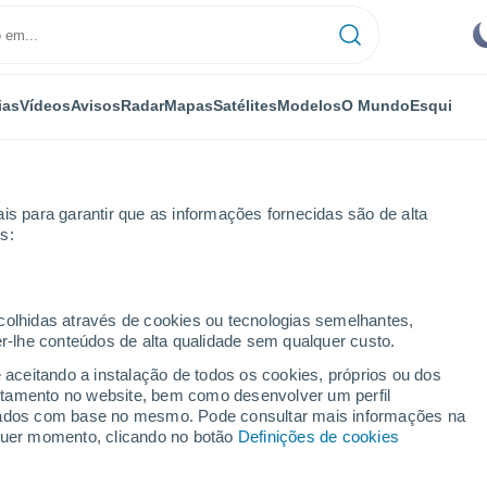
ias
Vídeos
Avisos
Radar
Mapas
Satélites
Modelos
O Mundo
Esqui
is para garantir que as informações fornecidas são de alta
s:
atay
ecolhidas através de cookies ou tecnologias semelhantes,
er-lhe conteúdos de alta qualidade sem qualquer custo.
e aceitando a instalação de todos os cookies, próprios ou dos
rtamento no website, bem como desenvolver um perfil
...
lizados com base no mesmo. Pode consultar mais informações na
lquer momento, clicando no botão
Definições de cookies
Por horas
Céu limpo nas próximas horas