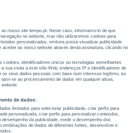
Aviso amarelo
Aviso moderado por incêndios em
Shagatay hoje
ante
r ao nosso site tempo.pt. Neste caso, informamo-lo de que
:
36%
navegação no website, mas não utilizaremos cookies para
nteúdos personalizados, embora possa visualizar publicidade
e aceder ao nosso website através desta assinatura, clicando no
 até
s cookies, identificadores únicos ou tecnologias semelhantes
 sua visita a este sitio Web, endereços IP e identificadores de
r os seus dados pessoais com base num interesse legítimo, ao
ura
Radar de Chuva
Satélites
Modelos
ou opor-se ao processamento de dados em qualquer altura,
 website.
mento de dados:
egunda
Terça
Quarta
Quinta
dos limitados para selecionar publicidade, criar perfis para
10 Ago.
11 Ago.
12 Ago.
13 Ago.
idade personalizada, criar perfis para personalizar conteúdos,
ir o desempenho da publicidade, medir o desempenho dos
 combinações de dados de diferentes fontes, desenvolver e
eúdos.