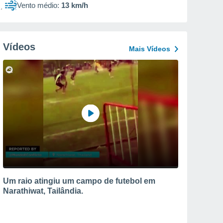
Vento médio:
13 km/h
Vídeos
Mais Vídeos
Um raio atingiu um campo de futebol em
Narathiwat, Tailândia.