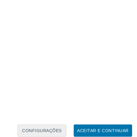
Calendário Lunar
Seg
Ter
Qua
Qui
Sex
Sáb
Domo
7
8
9
10
11
12
13
14
15
16
17
18
19
20
CONFIGURAÇÕES
ACEITAR E CONTINUAR