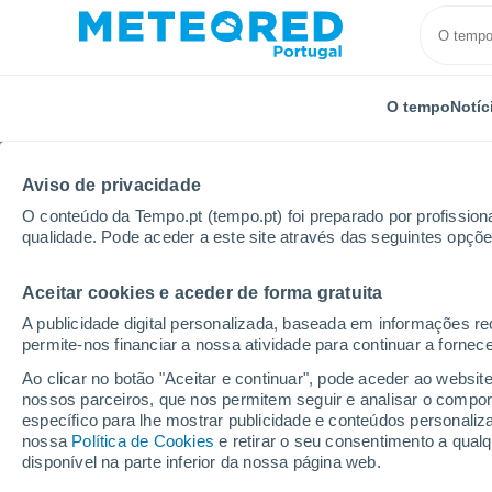
O tempo
Notíc
Aviso de privacidade
O conteúdo da Tempo.pt (tempo.pt) foi preparado por profissiona
qualidade. Pode aceder a este site através das seguintes opçõe
Aceitar cookies e aceder de forma gratuita
Início
Cazaquistão
Cazaquistão Ocidental
Shag
A publicidade digital personalizada, baseada em informações r
permite-nos financiar a nossa atividade para continuar a fornec
Tempo em Shagatay
Ao clicar no botão "Aceitar e continuar", pode aceder ao websit
nossos parceiros, que nos permitem seguir e analisar o compo
03:34
Sexta
específico para lhe mostrar publicidade e conteúdos persona
nossa
Política de Cookies
e retirar o seu consentimento a qua
disponível na parte inferior da nossa página web.
Céu limpo