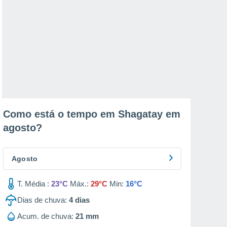
Como está o tempo em Shagatay em
agosto
?
Agosto
T. Média :
23°C
Máx.:
29°C
Min:
16°C
Dias de chuva:
4
dias
Acum. de chuva:
21 mm