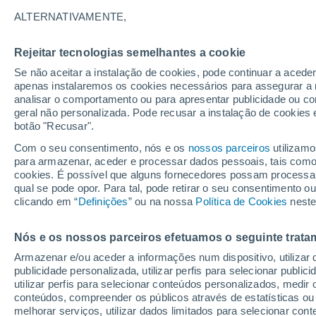
20°
ALTERNATIVAMENTE,
Rejeitar tecnologias semelhantes a cookie
Lua mingu
Se não aceitar a instalação de cookies, pode continuar a acede
Iluminada
Sensação de 20°
apenas instalaremos os cookies necessários para assegurar a 
analisar o comportamento ou para apresentar publicidade ou co
geral não personalizada. Pode recusar a instalação de cookies 
botão "Recusar".
Última hora
Aviso amarelo de tempo quente neste distrito:
Com o seu consentimento, nós e os
nossos parceiros
utilizamo
39 ºC e noites tropicais; saiba até quando
para armazenar, aceder e processar dados pessoais, tais como a
cookies. É possível que alguns fornecedores possam processa
O Tempo 1 - 7 Dias
Atualidade
Mapas de temperat
qual se pode opor. Para tal, pode retirar o seu consentimento 
clicando em “
Definições
” ou na nossa
Política de Cookies
neste
Nós e os nossos parceiros efetuamos o seguinte trata
Amanhã
Domingo
S
Hoje
Armazenar e/ou aceder a informações num dispositivo, utilizar da
8 Ago.
9 Ago.
7 Ago.
publicidade personalizada, utilizar perfis para selecionar public
utilizar perfis para selecionar conteúdos personalizados, med
conteúdos, compreender os públicos através de estatísticas ou
melhorar serviços, utilizar dados limitados para selecionar cont