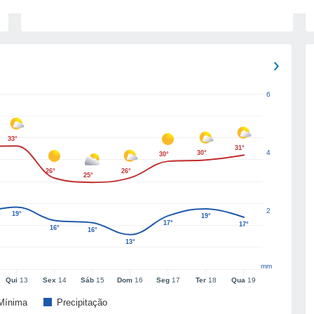
6
33°
31°
4
30°
30°
26°
26°
25°
2
19°
19°
17°
17°
16°
16°
13°
mm
Qui
13
Sex
14
Sáb
15
Dom
16
Seg
17
Ter
18
Qua
19
Mínima
Precipitação