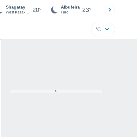
Shagatay
Albufeira
Lisboa
20°
23°
West Kazakhstan
Faro
Lisboa
°C