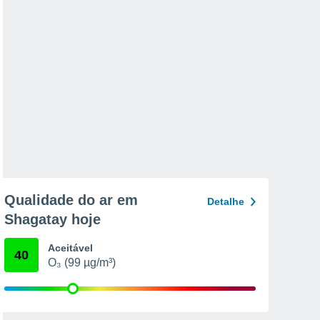
Qualidade do ar em
Detalhe
Shagatay hoje
Aceitável
40
O₃ (99 µg/m³)