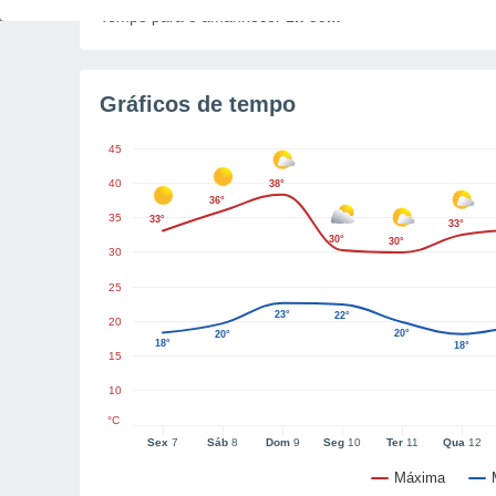
Tempo para o amanhecer
1h 59m
Gráficos de tempo
45
40
38°
36°
35
33°
33°
30°
30°
30
25
23°
22°
20
20°
20°
18°
18°
15
10
°C
Sex
7
Sáb
8
Dom
9
Seg
10
Ter
11
Qua
12
Máxima