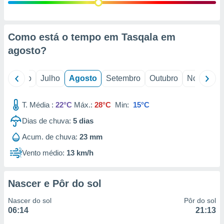
conteúdos.
ção
Como está o tempo em Tasqala em
ão através
agosto
?
de
,
 e
o
Junho
Julho
Agosto
Setembro
Outubro
Novembro
dos,
publicidade
T. Média :
22°C
Máx.:
28°C
Min:
15°C
s, estudos
Dias de chuva:
5
dias
a e
mento de
Acum. de chuva:
23 mm
Vento médio:
13 km/h
ossos 1199
eiros
Nascer e Pôr do sol
Nascer do sol
Pôr do sol
06:14
21:13