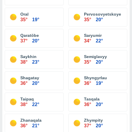
Oral
Pervosovyetskoye
35°
19°
35°
20°
Qaratöbe
Saryumir
37°
20°
34°
22°
Saykhin
Semiglavyy
38°
23°
35°
20°
Shagatay
Shyngyrlau
36°
20°
36°
19°
Taipaq
Tasqala
38°
22°
36°
20°
Zhanaqala
Zhympity
36°
21°
37°
20°