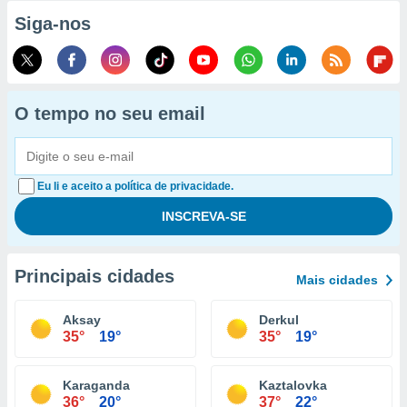
Siga-nos
O tempo no seu email
Eu li e aceito a política de privacidade.
Principais cidades
Mais cidades
Aksay
Derkul
35°
19°
35°
19°
Karaganda
Kaztalovka
36°
20°
37°
22°