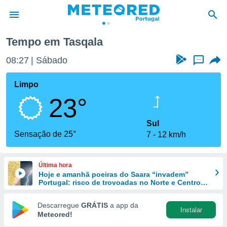
Tempo em Tasqala
de
08:27
Sábado
...
 da
empo.pt) foi
Limpo
or
23°
is para
e as
 fornecidas
Sul
 qualidade.
Sensação de 25°
7
12 km/h
r a este
s das
opções:
Última hora
Hoje e amanhã poeiras do Saara “invadem”
ookies e
Portugal: risco de trovoadas no Norte e Centro
 forma
aumenta
Descarregue
GRÁTIS
a app da
Instalar
e digital
Meteored!
da,