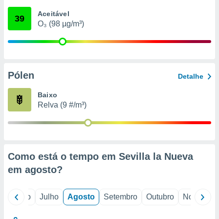
conteúdos.
Aceitável
39
O₃ (98 µg/m³)
ção
ão através
de
,
 e
Pólen
Detalhe
dos,
Baixo
publicidade
Relva (9 #/m³)
s, estudos
a e
mento de
ossos 1199
Como está o tempo em Sevilla la Nueva
eiros
em
agosto
?
o
Junho
Julho
Agosto
Setembro
Outubro
Novembro