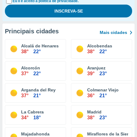
Eu li e aceito a política de privacidade.
Principais cidades
Mais cidades
Alcalá de Henares
Alcobendas
38°
22°
38°
22°
Alcorcón
Aranjuez
37°
22°
39°
23°
Arganda del Rey
Colmenar Viejo
37°
21°
36°
21°
La Cabrera
Madrid
34°
18°
38°
23°
Majadahonda
Miraflores de la Sierra