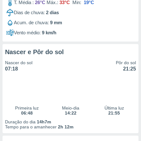
T. Média :
26°C
Máx.:
33°C
Min:
19°C
Dias de chuva:
2
dias
Acum. de chuva:
9 mm
Vento médio:
9 km/h
Nascer e Pôr do sol
Nascer do sol
Pôr do sol
07:18
21:25
Primeira luz
Meio-dia
Última luz
06:48
14:22
21:55
Duração do dia
14h7m
Tempo para o amanhecer
2h 12m