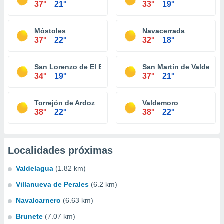
37°
21°
33°
19°
Móstoles
Navacerrada
37°
22°
32°
18°
San Lorenzo de El Escorial
San Martín de Valdeigle
34°
19°
37°
21°
Torrejón de Ardoz
Valdemoro
38°
22°
38°
22°
Localidades próximas
Valdelagua
(1.82 km)
Villanueva de Perales
(6.2 km)
Navalcarnero
(6.63 km)
Brunete
(7.07 km)