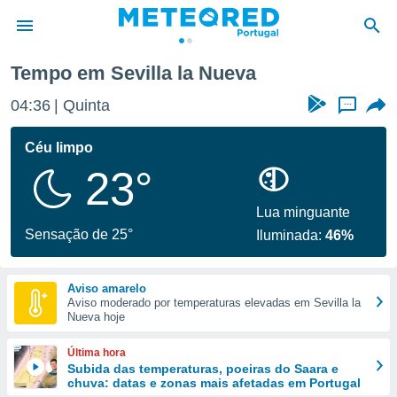
Tempo em Sevilla la Nueva
de
04:36
Quinta
...
 da
empo.pt) foi
Céu limpo
or
23°
is para
e as
 fornecidas
Lua minguante
 qualidade.
Sensação de 25°
Iluminada:
46%
r a este
s das
opções:
Aviso amarelo
Aviso moderado por temperaturas elevadas em Sevilla la
ookies e
Nueva hoje
 forma
Última hora
e digital
Subida das temperaturas, poeiras do Saara e
chuva: datas e zonas mais afetadas em Portugal
da,