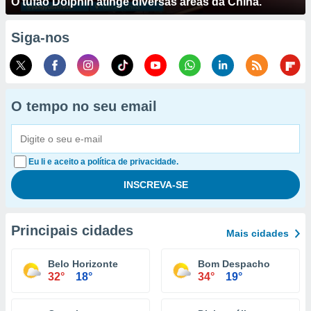
O tufão Dolphin atinge diversas áreas da China.
Siga-nos
O tempo no seu email
Eu li e aceito a política de privacidade.
Principais cidades
Mais cidades
Belo Horizonte
Bom Despacho
32°
18°
34°
19°