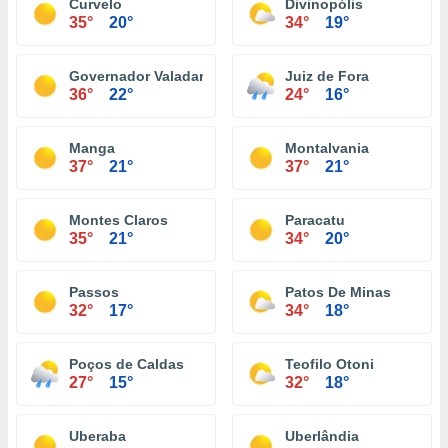
Curvelo
Divinopólis
35°
20°
34°
19°
Governador Valadares
Juiz de Fora
36°
22°
24°
16°
Manga
Montalvania
37°
21°
37°
21°
Montes Claros
Paracatu
35°
21°
34°
20°
Passos
Patos De Minas
32°
17°
34°
18°
Poços de Caldas
Teofilo Otoni
27°
15°
32°
18°
Uberaba
Uberlândia