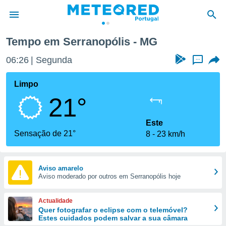
Tempo em Serranopólis - MG
de
06:26
Segunda
...
 da
empo.pt) foi
Limpo
or
21°
is para
e as
 fornecidas
Este
 qualidade.
Sensação de 21°
8
23 km/h
r a este
s das
opções:
Aviso amarelo
Aviso moderado por outros em Serranopólis hoje
ookies e
 forma
Actualidade
e digital
Quer fotografar o eclipse com o telemóvel?
Estes cuidados podem salvar a sua câmara
da,