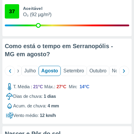
conteúdos.
Aceitável
37
O₃ (92 µg/m³)
ção
ão através
de
,
 e
Como está o tempo em Serranopólis -
MG em
agosto
?
dos,
publicidade
s, estudos
o
Junho
Julho
Agosto
Setembro
Outubro
Novembro
a e
mento de
T. Média :
21°C
Máx.:
27°C
Min:
14°C
ossos 1199
Dias de chuva:
1
dias
eiros
Acum. de chuva:
4 mm
Vento médio:
12 km/h
Nascer e Pôr do sol