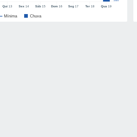
mm
Qui
13
Sex
14
Sáb
15
Dom
16
Seg
17
Ter
18
Qua
19
Mínima
Chuva