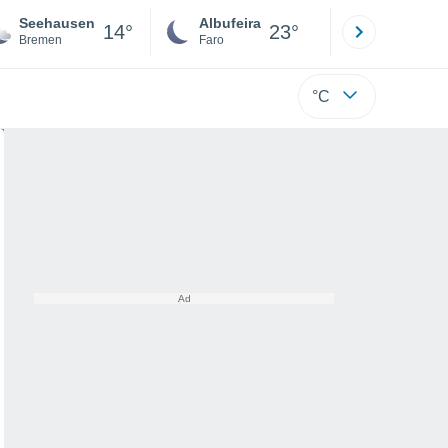
Seehausen
Albufeira
Lisboa
14°
23°
Bremen
Faro
Lisboa
°C