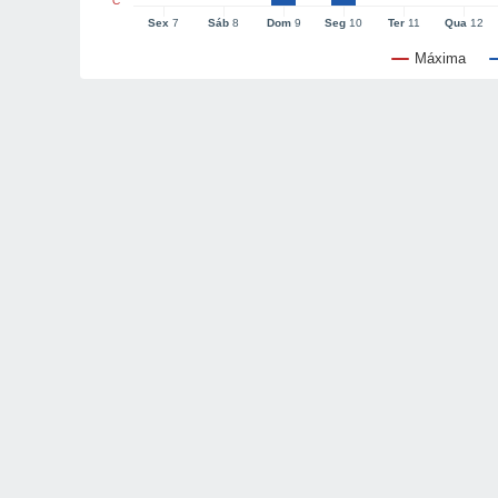
°C
Sex
7
Sáb
8
Dom
9
Seg
10
Ter
11
Qua
12
Máxima