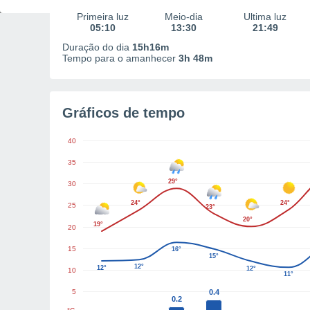
Primeira luz
Meio-dia
Última luz
05:10
13:30
21:49
Duração do dia
15h16m
Tempo para o amanhecer
3h 48m
Gráficos de tempo
40
35
29°
30
24°
24°
25
23°
20°
19°
20
15
16°
15°
12°
12°
12°
10
11°
5
0.4
0.2