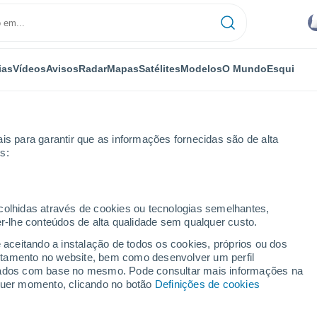
ias
Vídeos
Avisos
Radar
Mapas
Satélites
Modelos
O Mundo
Esqui
is para garantir que as informações fornecidas são de alta
s:
ehausen
ecolhidas através de cookies ou tecnologias semelhantes,
er-lhe conteúdos de alta qualidade sem qualquer custo.
e aceitando a instalação de todos os cookies, próprios ou dos
rtamento no website, bem como desenvolver um perfil
...
lizados com base no mesmo. Pode consultar mais informações na
lquer momento, clicando no botão
Definições de cookies
Por horas
Intervalos nublados nas
próximas horas