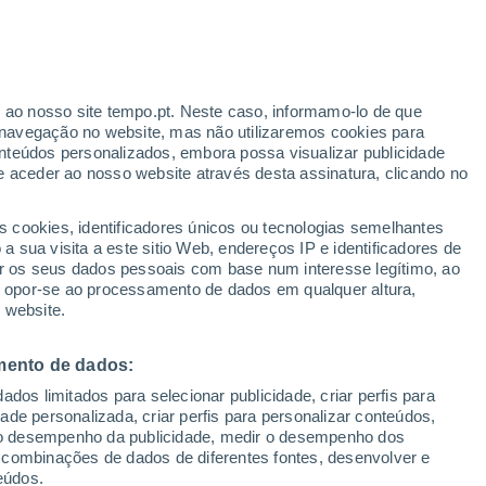
ante
r ao nosso site tempo.pt. Neste caso, informamo-lo de que
:
35%
navegação no website, mas não utilizaremos cookies para
nteúdos personalizados, embora possa visualizar publicidade
e aceder ao nosso website através desta assinatura, clicando no
 até
s cookies, identificadores únicos ou tecnologias semelhantes
 sua visita a este sitio Web, endereços IP e identificadores de
r os seus dados pessoais com base num interesse legítimo, ao
Radar de Chuva
Satélites
Modelos
ou opor-se ao processamento de dados em qualquer altura,
 website.
mento de dados:
egunda
Terça
Quarta
Quinta
dos limitados para selecionar publicidade, criar perfis para
10 Ago.
11 Ago.
12 Ago.
13 Ago.
idade personalizada, criar perfis para personalizar conteúdos,
ir o desempenho da publicidade, medir o desempenho dos
 combinações de dados de diferentes fontes, desenvolver e
eúdos.
50%