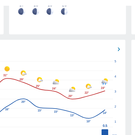
17
18
19
20
5
31°
4
29°
25°
24°
24°
3
22°
20°
20°
2
16°
15°
15°
14°
13°
10°
1
0.5