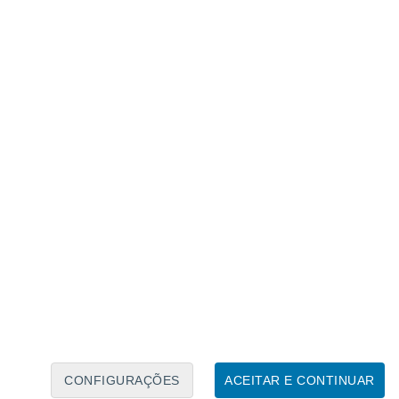
Calendário Lunar
Seg
Ter
Qua
Qui
Sex
Sáb
Domo
7
8
9
10
11
12
13
14
15
16
CONFIGURAÇÕES
ACEITAR E CONTINUAR