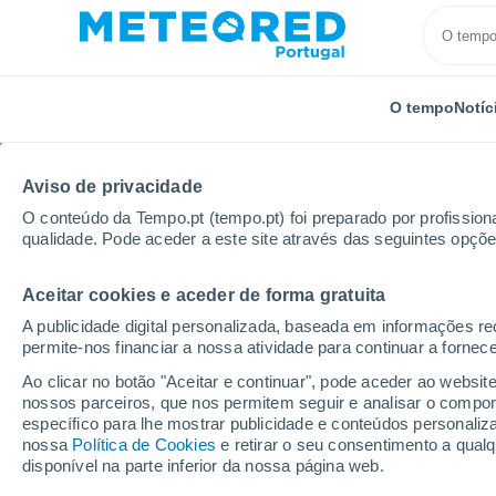
O tempo
Notíc
Aviso de privacidade
O conteúdo da Tempo.pt (tempo.pt) foi preparado por profissiona
qualidade. Pode aceder a este site através das seguintes opçõe
Aceitar cookies e aceder de forma gratuita
Início
Alemanha
Cidade-Estado de Bremen
Se
A publicidade digital personalizada, baseada em informações r
permite-nos financiar a nossa atividade para continuar a fornec
Tempo em Seehausen
Ao clicar no botão "Aceitar e continuar", pode aceder ao websit
nossos parceiros, que nos permitem seguir e analisar o compo
01:22
Sexta
específico para lhe mostrar publicidade e conteúdos persona
nossa
Política de Cookies
e retirar o seu consentimento a qua
disponível na parte inferior da nossa página web.
Nuvens dispersas