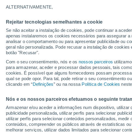
15°
ALTERNATIVAMENTE,
Rejeitar tecnologias semelhantes a cookie
Lua mingu
Se não aceitar a instalação de cookies, pode continuar a acede
Iluminada
Sensação de 15°
apenas instalaremos os cookies necessários para assegurar a 
analisar o comportamento ou para apresentar publicidade ou co
geral não personalizada. Pode recusar a instalação de cookies 
botão "Recusar".
Última hora
Aviso amarelo de tempo quente neste distrito:
Com o seu consentimento, nós e os
nossos parceiros
utilizamo
39 ºC e noites tropicais; saiba até quando
para armazenar, aceder e processar dados pessoais, tais como a
cookies. É possível que alguns fornecedores possam processa
O Tempo 1 - 7 Dias
Atualidade
Mapas de nuvens
qual se pode opor. Para tal, pode retirar o seu consentimento 
clicando em “
Definições
” ou na nossa
Política de Cookies
neste
Nós e os nossos parceiros efetuamos o seguinte trata
Amanhã
Domingo
S
Hoje
Armazenar e/ou aceder a informações num dispositivo, utilizar da
8 Ago.
9 Ago.
7 Ago.
publicidade personalizada, utilizar perfis para selecionar public
utilizar perfis para selecionar conteúdos personalizados, med
conteúdos, compreender os públicos através de estatísticas ou
melhorar serviços, utilizar dados limitados para selecionar cont
30%