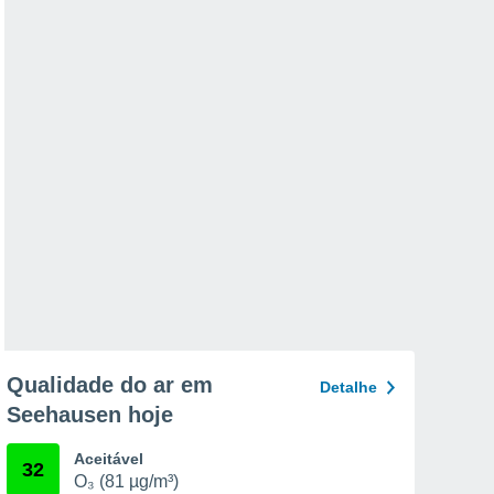
Qualidade do ar em
Detalhe
Seehausen hoje
Aceitável
32
O₃ (81 µg/m³)