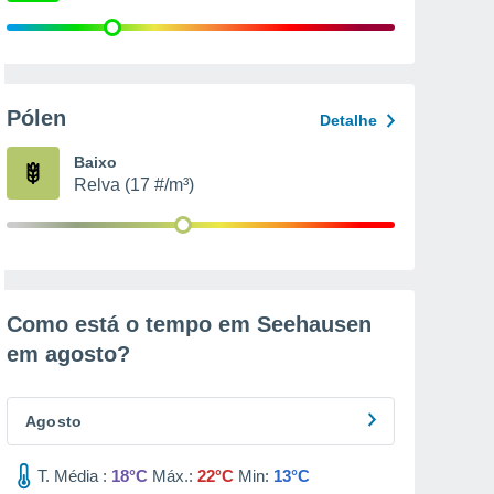
Pólen
Detalhe
Baixo
Relva (17 #/m³)
Como está o tempo em Seehausen
em
agosto
?
Agosto
T. Média :
18°C
Máx.:
22°C
Min:
13°C