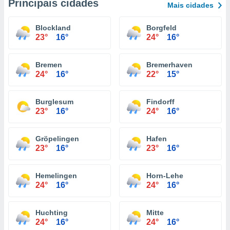
Principais cidades
Mais cidades
Blockland
Borgfeld
23°
16°
24°
16°
Bremen
Bremerhaven
24°
16°
22°
15°
Burglesum
Findorff
23°
16°
24°
16°
Gröpelingen
Hafen
23°
16°
23°
16°
Hemelingen
Horn-Lehe
24°
16°
24°
16°
Huchting
Mitte
24°
16°
24°
16°