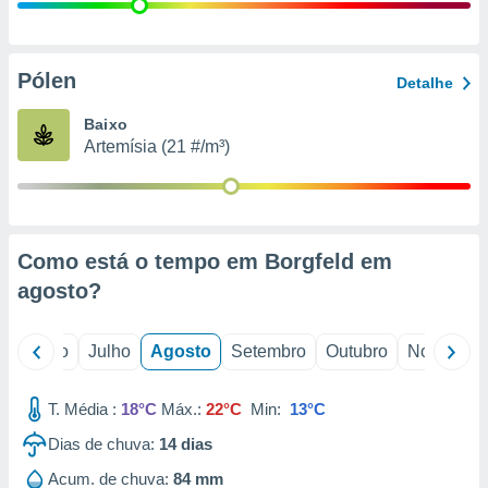
conteúdos.
ção
Pólen
Detalhe
ão através
de
Baixo
,
Artemísia (21 #/m³)
 e
dos,
publicidade
s, estudos
Como está o tempo em Borgfeld em
a e
mento de
agosto
?
ossos 1199
o
Junho
Julho
Agosto
Setembro
Outubro
Novembro
eiros
T. Média :
18°C
Máx.:
22°C
Min:
13°C
Dias de chuva:
14
dias
Acum. de chuva:
84 mm