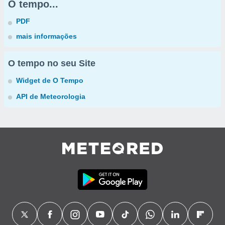
O tempo...
PDF
mais informações
O tempo no seu Site
Widget de O Tempo
API de Meteorologia