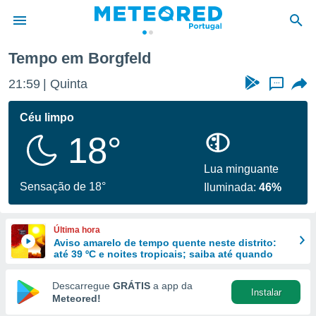
Tempo em Borgfeld
de
21:59
Quinta
...
 da
empo.pt) foi
Céu limpo
or
18°
is para
e as
 fornecidas
Lua minguante
 qualidade.
Sensação de 18°
Iluminada:
46%
r a este
s das
opções:
Última hora
Aviso amarelo de tempo quente neste distrito:
ookies e
até 39 ºC e noites tropicais; saiba até quando
 forma
Descarregue
GRÁTIS
a app da
Instalar
e digital
Meteored!
da,