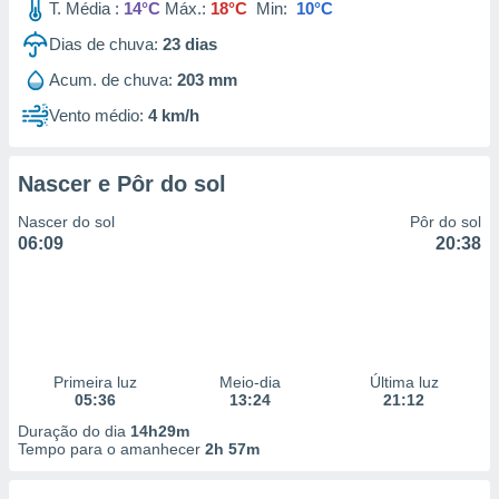
T. Média :
14°C
Máx.:
18°C
Min:
10°C
Dias de chuva:
23
dias
Acum. de chuva:
203 mm
Vento médio:
4 km/h
Nascer e Pôr do sol
Nascer do sol
Pôr do sol
06:09
20:38
Primeira luz
Meio-dia
Última luz
05:36
13:24
21:12
Duração do dia
14h29m
Tempo para o amanhecer
2h 57m