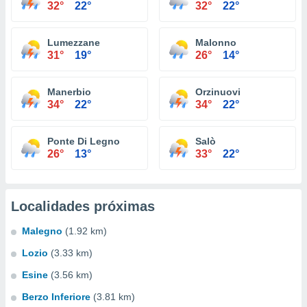
32°
22°
32°
22°
Lumezzane
Malonno
31°
19°
26°
14°
Manerbio
Orzinuovi
34°
22°
34°
22°
Ponte Di Legno
Salò
26°
13°
33°
22°
Localidades próximas
Malegno
(1.92 km)
Lozio
(3.33 km)
Esine
(3.56 km)
Berzo Inferiore
(3.81 km)