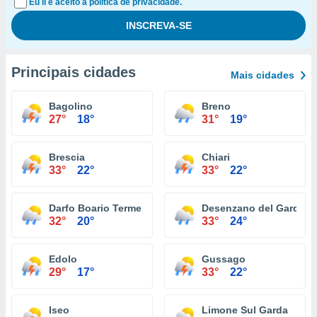
Eu li e aceito a política de privacidade.
Principais cidades
Mais cidades
Bagolino
Breno
27°
18°
31°
19°
Brescia
Chiari
33°
22°
33°
22°
Darfo Boario Terme
Desenzano del Garda
32°
20°
33°
24°
Edolo
Gussago
29°
17°
33°
22°
Iseo
Limone Sul Garda