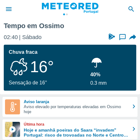
Tempo em Ossimo
de
02:40
Sábado
...
 da
empo.pt) foi
Chuva fraca
or
16°
is para
e as
 fornecidas
40%
 qualidade.
Sensação de 16°
0.3 mm
r a este
s das
opções:
Aviso laranja
Aviso elevado por temperaturas elevadas em Ossimo
ookies e
hoje
 forma
Última hora
e digital
Hoje e amanhã poeiras do Saara “invadem”
Portugal: risco de trovoadas no Norte e Centro
da,