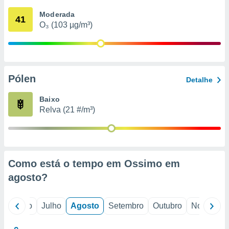
conteúdos.
Moderada
41
O₃ (103 µg/m³)
ção
ão através
de
,
 e
Pólen
Detalhe
dos,
Baixo
publicidade
Relva (21 #/m³)
s, estudos
a e
mento de
ossos 1199
Como está o tempo em Ossimo em
eiros
agosto
?
o
Junho
Julho
Agosto
Setembro
Outubro
Novembro