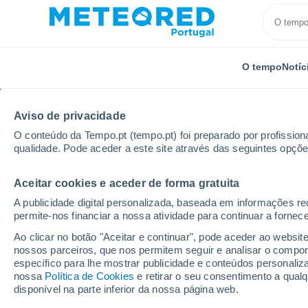
O tempo
Notíc
Aviso de privacidade
O conteúdo da Tempo.pt (tempo.pt) foi preparado por profissiona
qualidade. Pode aceder a este site através das seguintes opçõe
Aceitar cookies e aceder de forma gratuita
Início
Alemanha
Renânia do Norte-Vestefália
S
A publicidade digital personalizada, baseada em informações r
permite-nos financiar a nossa atividade para continuar a fornec
Tempo em Schalke-No
Ao clicar no botão "Aceitar e continuar", pode aceder ao websit
nossos parceiros, que nos permitem seguir e analisar o compo
16:38
Quinta
específico para lhe mostrar publicidade e conteúdos persona
nossa
Política de Cookies
e retirar o seu consentimento a qua
disponível na parte inferior da nossa página web.
Parcialmente nublado