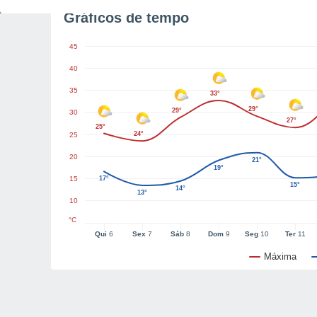
Gráficos de tempo
45
40
35
33°
29°
29°
30
27°
25°
24°
25
20
21°
19°
15
17°
15°
14°
13°
10
°C
Qui
6
Sex
7
Sáb
8
Dom
9
Seg
10
Ter
11
Máxima