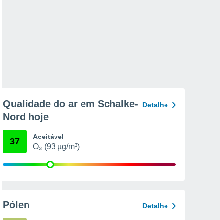
Qualidade do ar em Schalke-
Detalhe
Nord hoje
Aceitável
37
O₃ (93 µg/m³)
Pólen
Detalhe