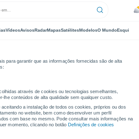
ias
Vídeos
Avisos
Radar
Mapas
Satélites
Modelos
O Mundo
Esqui
is para garantir que as informações fornecidas são de alta
s:
chalke-Nord
ecolhidas através de cookies ou tecnologias semelhantes,
er-lhe conteúdos de alta qualidade sem qualquer custo.
rd
e aceitando a instalação de todos os cookies, próprios ou dos
rtamento no website, bem como desenvolver um perfil
...
lizados com base no mesmo. Pode consultar mais informações na
lquer momento, clicando no botão
Definições de cookies
Por horas
Céu nublado nas próximas horas