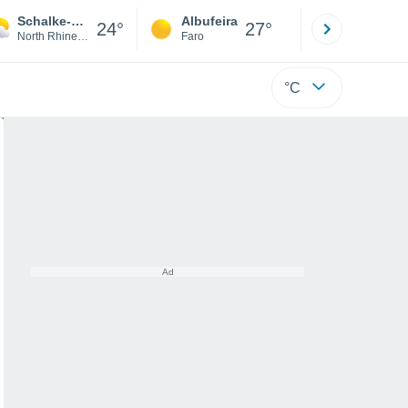
Schalke-Nord
Albufeira
Lisboa
24°
27°
North Rhine-Westphalia
Faro
Lisboa
°C