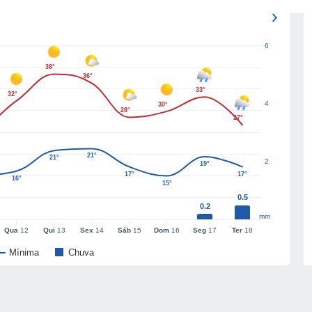
6
38°
36°
33°
32°
4
30°
28°
27°
21°
21°
2
19°
17°
17°
16°
15°
0.5
0.2
mm
Qua
12
Qui
13
Sex
14
Sáb
15
Dom
16
Seg
17
Ter
18
Mínima
Chuva