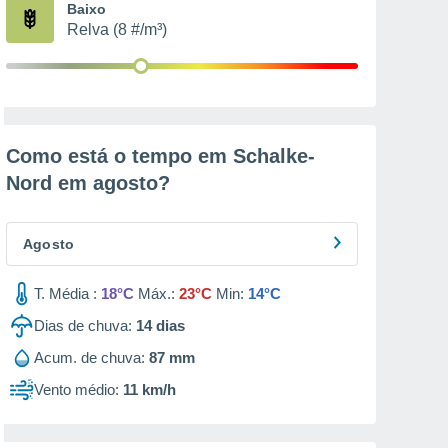
Baixo
Relva (8 #/m³)
Como está o tempo em Schalke-
Nord em
agosto
?
Agosto
T. Média :
18°C
Máx.:
23°C
Min:
14°C
Dias de chuva:
14
dias
Acum. de chuva:
87 mm
Vento médio:
11 km/h