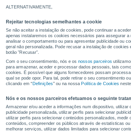
24°
ALTERNATIVAMENTE,
Rejeitar tecnologias semelhantes a cookie
Oeste
Se não aceitar a instalação de cookies, pode continuar a acede
Sensação de 25°
17
-
41 km
apenas instalaremos os cookies necessários para assegurar a 
analisar o comportamento ou para apresentar publicidade ou co
geral não personalizada. Pode recusar a instalação de cookies 
botão "Recusar".
Última hora
Aviso amarelo de tempo quente neste distrito:
Com o seu consentimento, nós e os
nossos parceiros
utilizamo
39 ºC e noites tropicais; saiba até quando
para armazenar, aceder e processar dados pessoais, tais como a
cookies. É possível que alguns fornecedores possam processa
O Tempo 1 - 7 Dias
Atualidade
Mapas de nuvens
qual se pode opor. Para tal, pode retirar o seu consentimento 
clicando em “
Definições
” ou na nossa
Política de Cookies
neste
Nós e os nossos parceiros efetuamos o seguinte trata
Amanhã
Sábado
D
Hoje
Armazenar e/ou aceder a informações num dispositivo, utilizar da
7 Ago.
8 Ago.
6 Ago.
publicidade personalizada, utilizar perfis para selecionar public
utilizar perfis para selecionar conteúdos personalizados, med
conteúdos, compreender os públicos através de estatísticas ou
melhorar serviços, utilizar dados limitados para selecionar cont