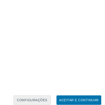
Calendário Lunar
Seg
Ter
Qua
Qui
Sex
Sáb
Domo
6
7
8
9
10
11
12
13
14
15
16
17
18
19
CONFIGURAÇÕES
ACEITAR E CONTINUAR