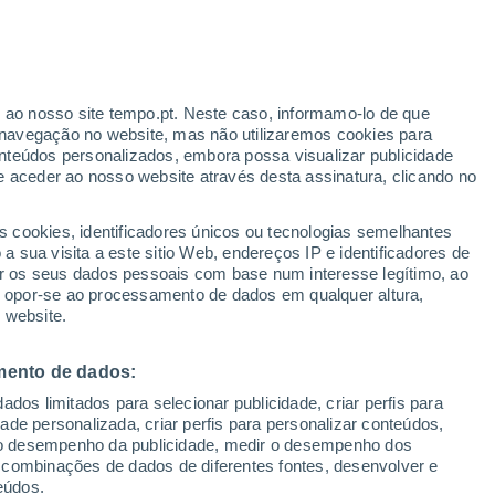
r ao nosso site tempo.pt. Neste caso, informamo-lo de que
/h
navegação no website, mas não utilizaremos cookies para
nteúdos personalizados, embora possa visualizar publicidade
e aceder ao nosso website através desta assinatura, clicando no
 até
s cookies, identificadores únicos ou tecnologias semelhantes
 sua visita a este sitio Web, endereços IP e identificadores de
r os seus dados pessoais com base num interesse legítimo, ao
Radar de Chuva
Satélites
Modelos
ou opor-se ao processamento de dados em qualquer altura,
 website.
mento de dados:
omingo
Segunda
Terça
Quarta
dos limitados para selecionar publicidade, criar perfis para
9 Ago.
10 Ago.
11 Ago.
12 Ago.
idade personalizada, criar perfis para personalizar conteúdos,
ir o desempenho da publicidade, medir o desempenho dos
 combinações de dados de diferentes fontes, desenvolver e
eúdos.