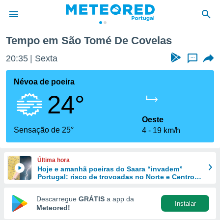
Tempo em São Tomé De Covelas
de
20:35
Sexta
...
 da
empo.pt) foi
Névoa de poeira
or
24°
is para
e as
 fornecidas
Oeste
 qualidade.
Sensação de 25°
4
19 km/h
r a este
s das
opções:
Última hora
Hoje e amanhã poeiras do Saara “invadem”
ookies e
Portugal: risco de trovoadas no Norte e Centro
 forma
aumenta
Descarregue
GRÁTIS
a app da
Instalar
e digital
Meteored!
da,