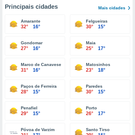
Principais cidades
Mais cidades
Amarante
Felgueiras
32°
16°
30°
15°
Gondomar
Maia
27°
16°
25°
17°
Marco de Canaveses
Matosinhos
31°
16°
23°
18°
Paços de Ferreira
Paredes
28°
15°
30°
15°
Penafiel
Porto
29°
15°
26°
17°
Póvoa de Varzim
Santo Tirso