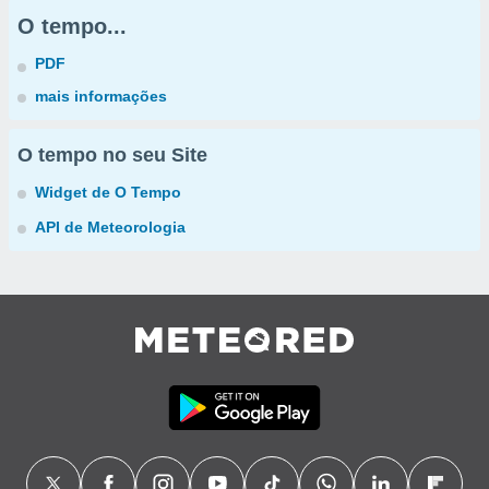
O tempo...
PDF
mais informações
O tempo no seu Site
Widget de O Tempo
API de Meteorologia