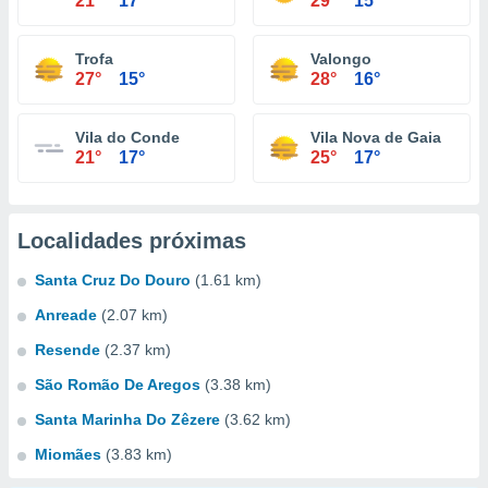
21°
17°
29°
15°
Trofa
Valongo
27°
15°
28°
16°
Vila do Conde
Vila Nova de Gaia
21°
17°
25°
17°
Localidades próximas
Santa Cruz Do Douro
(1.61 km)
Anreade
(2.07 km)
Resende
(2.37 km)
São Romão De Aregos
(3.38 km)
Santa Marinha Do Zêzere
(3.62 km)
Miomães
(3.83 km)