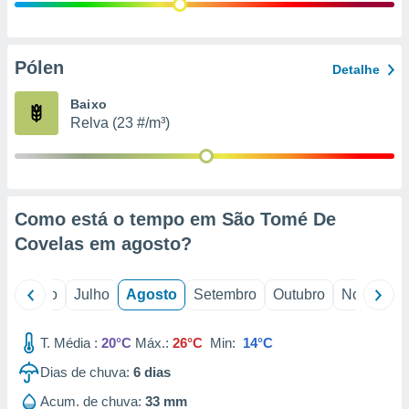
conteúdos.
ção
Pólen
Detalhe
ão através
de
Baixo
,
Relva (23 #/m³)
 e
dos,
publicidade
s, estudos
Como está o tempo em São Tomé De
a e
mento de
Covelas em
agosto
?
ossos 1199
o
Junho
Julho
Agosto
Setembro
Outubro
Novembro
eiros
T. Média :
20°C
Máx.:
26°C
Min:
14°C
Dias de chuva:
6
dias
Acum. de chuva:
33 mm