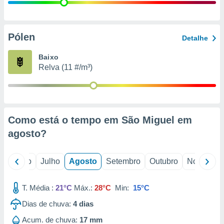
conteúdos.
ção
Pólen
Detalhe
ão através
de
Baixo
,
Relva (11 #/m³)
 e
dos,
publicidade
s, estudos
Como está o tempo em São Miguel em
a e
mento de
agosto
?
ossos 1199
o
Junho
Julho
Agosto
Setembro
Outubro
Novembro
eiros
T. Média :
21°C
Máx.:
28°C
Min:
15°C
Dias de chuva:
4
dias
Acum. de chuva:
17 mm