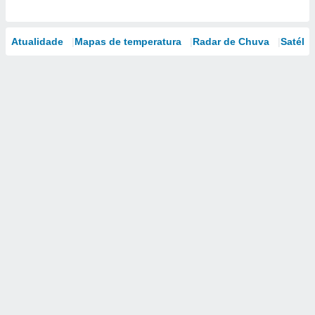
Atualidade
Mapas de temperatura
Radar de Chuva
Satélit