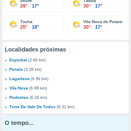
Soure
Tábua
29°
17°
30°
17°
Tocha
Vila Nova de Poiares
25°
18°
30°
17°
Localidades próximas
Espinhal
(2.65 km)
Penela
(3.28 km)
Lagarteira
(5.96 km)
Vila Nova
(6.08 km)
Podentes
(6.26 km)
Torre De Vale De Todos
(6.31 km)
O tempo...