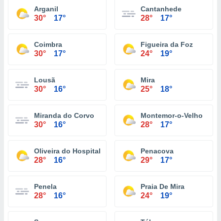
Arganil
Cantanhede
30°
17°
28°
17°
Coimbra
Figueira da Foz
30°
17°
24°
19°
Lousã
Mira
30°
16°
25°
18°
Miranda do Corvo
Montemor-o-Velho
30°
16°
28°
17°
Oliveira do Hospital
Penacova
28°
16°
29°
17°
Penela
Praia De Mira
28°
16°
24°
19°