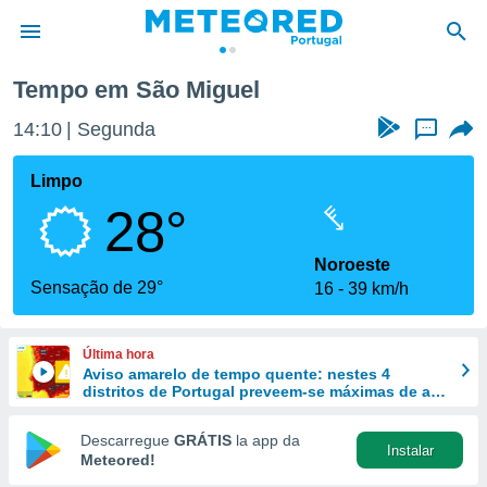
Tempo em São Miguel
de
14:10
Segunda
...
 da
empo.pt) foi
Limpo
or
28°
is para
e as
 fornecidas
Noroeste
 qualidade.
Sensação de 29°
16
39 km/h
r a este
s das
opções:
Última hora
Aviso amarelo de tempo quente: nestes 4
ookies e
distritos de Portugal preveem-se máximas de até
 forma
40 ºC
Descarregue
GRÁTIS
la app da
Instalar
e digital
Meteored!
da,