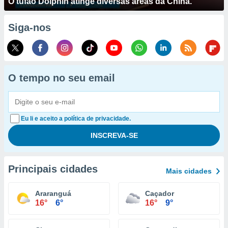
O tufão Dolphin atinge diversas áreas da China.
Siga-nos
O tempo no seu email
Eu li e aceito a política de privacidade.
Principais cidades
Mais cidades
Araranguá
Caçador
16°
6°
16°
9°