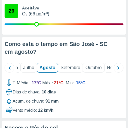
conteúdos.
Aceitável
26
O₃ (66 µg/m³)
ção
ão através
de
,
 e
Como está o tempo em São José - SC
em
agosto
?
dos,
publicidade
s, estudos
o
Junho
Julho
Agosto
Setembro
Outubro
Novembro
a e
mento de
T. Média :
17°C
Máx.:
21°C
Min:
15°C
ossos 1199
Dias de chuva:
10
dias
eiros
Acum. de chuva:
91 mm
Vento médio:
12 km/h
Nascer e Pôr do sol