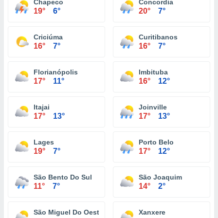
Chapeco
Concordia
19°
6°
20°
7°
Criciúma
Curitibanos
16°
7°
16°
7°
Florianópolis
Imbituba
17°
11°
16°
12°
Itajai
Joinville
17°
13°
17°
13°
Lages
Porto Belo
19°
7°
17°
12°
São Bento Do Sul
São Joaquim
11°
7°
14°
2°
São Miguel Do Oeste
Xanxere