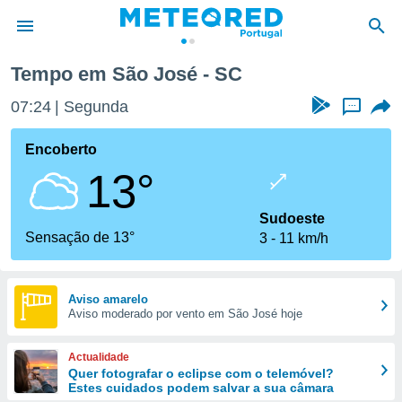
Tempo em São José - SC
de
07:24
Segunda
...
 da
empo.pt) foi
Encoberto
or
13°
is para
e as
 fornecidas
Sudoeste
 qualidade.
Sensação de 13°
3
11 km/h
r a este
s das
opções:
Aviso amarelo
Aviso moderado por vento em São José hoje
ookies e
 forma
Actualidade
e digital
Quer fotografar o eclipse com o telemóvel?
Estes cuidados podem salvar a sua câmara
da,