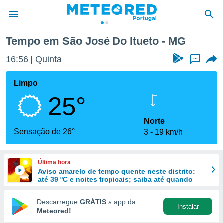
Tempo em São José Do Itueto - MG
de
16:56
Quinta
...
 da
empo.pt) foi
Limpo
or
25°
is para
e as
 fornecidas
Norte
 qualidade.
Sensação de 26°
3
19 km/h
r a este
s das
opções:
Última hora
Aviso amarelo de tempo quente neste distrito:
ookies e
até 39 ºC e noites tropicais; saiba até quando
 forma
Descarregue
GRÁTIS
a app da
Instalar
e digital
Meteored!
da,