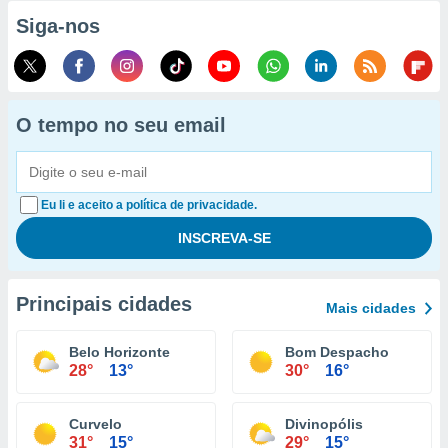
Siga-nos
O tempo no seu email
Eu li e aceito a política de privacidade.
Principais cidades
Mais cidades
Belo Horizonte
Bom Despacho
28°
13°
30°
16°
Curvelo
Divinopólis
31°
15°
29°
15°