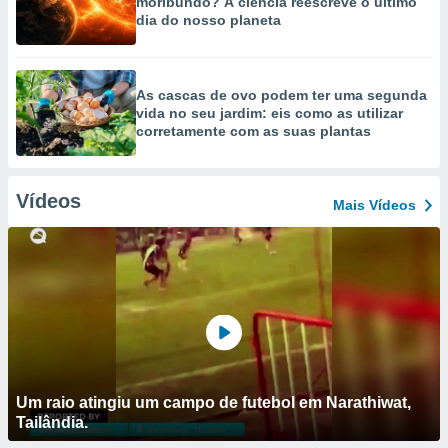
moribundo? A ciência reescreve o último
dia do nosso planeta
As cascas de ovo podem ter uma segunda
vida no seu jardim: eis como as utilizar
corretamente com as suas plantas
Vídeos
Mais Vídeos
Um raio atingiu um campo de futebol em Narathiwat,
Tailândia.