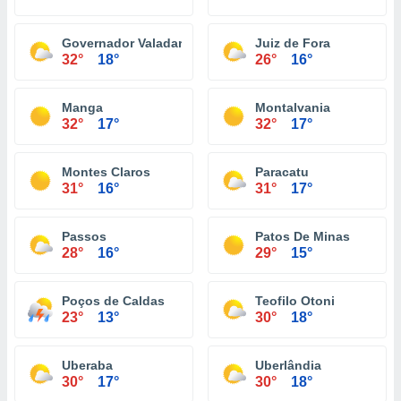
Governador Valadares
Juiz de Fora
32°
18°
26°
16°
Manga
Montalvania
32°
17°
32°
17°
Montes Claros
Paracatu
31°
16°
31°
17°
Passos
Patos De Minas
28°
16°
29°
15°
Poços de Caldas
Teofilo Otoni
23°
13°
30°
18°
Uberaba
Uberlândia
30°
17°
30°
18°