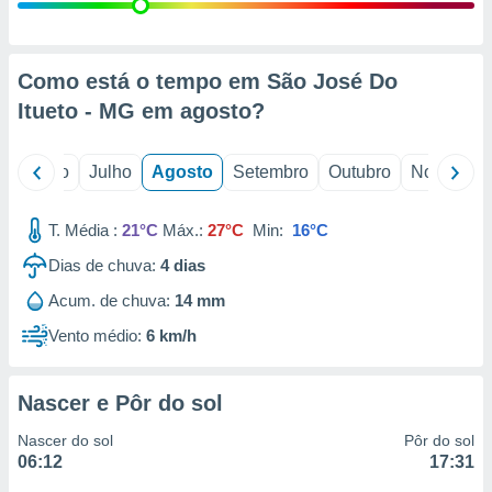
conteúdos.
ção
Como está o tempo em São José Do
ão através
Itueto - MG em
agosto
?
de
,
 e
o
Junho
Julho
Agosto
Setembro
Outubro
Novembro
dos,
publicidade
T. Média :
21°C
Máx.:
27°C
Min:
16°C
s, estudos
Dias de chuva:
4
dias
a e
mento de
Acum. de chuva:
14 mm
Vento médio:
6 km/h
ossos 1199
eiros
Nascer e Pôr do sol
Nascer do sol
Pôr do sol
06:12
17:31