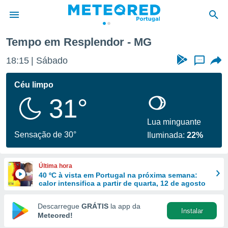
Tempo em Resplendor - MG
de
18:15
Sábado
...
 da
empo.pt) foi
Céu limpo
or
31°
is para
e as
 fornecidas
Lua minguante
 qualidade.
Sensação de 30°
Iluminada:
22%
r a este
s das
opções:
Última hora
40 ºC à vista em Portugal na próxima semana:
ookies e
calor intensifica a partir de quarta, 12 de agosto
 forma
Descarregue
GRÁTIS
la app da
Instalar
e digital
Meteored!
da,