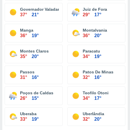
Governador Valadares
Juiz de Fora
37°
21°
29°
17°
Manga
Montalvania
36°
19°
36°
20°
Montes Claros
Paracatu
35°
20°
34°
19°
Passos
Patos De Minas
31°
16°
32°
16°
Poços de Caldas
Teofilo Otoni
26°
15°
34°
17°
Uberaba
Uberlândia
33°
19°
32°
20°