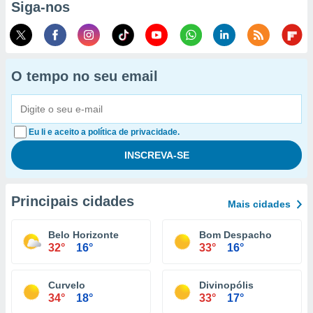
Siga-nos
O tempo no seu email
Eu li e aceito a política de privacidade.
Principais cidades
Mais cidades
Belo Horizonte
Bom Despacho
32°
16°
33°
16°
Curvelo
Divinopólis
34°
18°
33°
17°