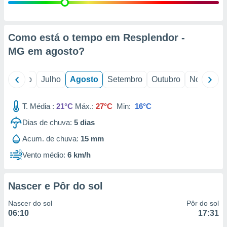
conteúdos.
ção
Como está o tempo em Resplendor -
ão através
MG em
agosto
?
de
,
 e
o
Junho
Julho
Agosto
Setembro
Outubro
Novembro
dos,
publicidade
T. Média :
21°C
Máx.:
27°C
Min:
16°C
s, estudos
Dias de chuva:
5
dias
a e
mento de
Acum. de chuva:
15 mm
Vento médio:
6 km/h
ossos 1199
eiros
Nascer e Pôr do sol
Nascer do sol
Pôr do sol
06:10
17:31