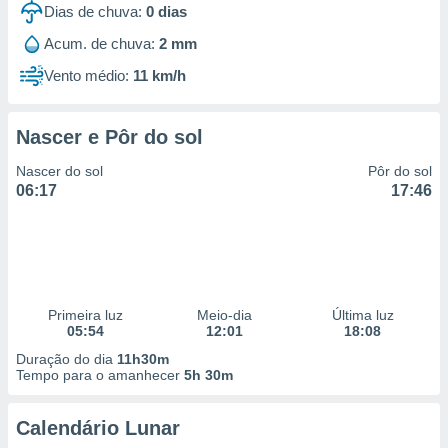
Dias de chuva:
0
dias
 para
Acum. de chuva:
2 mm
a, utilizar
selecionar
Vento médio:
11 km/h
a, criar
personalizar
Nascer e Pôr do sol
tilizar
selecionar
Nascer do sol
Pôr do sol
06:17
17:46
dos, medir
nho da
, medir o
o dos
r os
Primeira luz
Meio-dia
Última luz
ravés de
05:54
12:01
18:08
s ou
s de dados
Duração do dia
11h30m
es fontes,
Tempo para o amanhecer
5h 30m
 e melhorar
ilizar dados
Calendário Lunar
ara