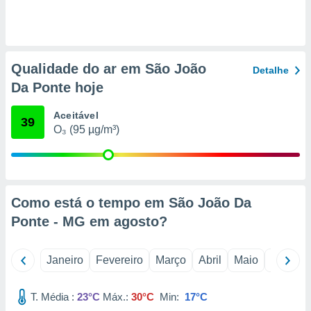
o qual se
ara tal,
 o seu
to ou opor-
essamento
Qualidade do ar em São João
Detalhe
m qualquer
Da Ponte hoje
ando em “
 ou na
Aceitável
39
 Cookies
O₃ (95 µg/m³)
te.
 nossos
s o
Como está o tempo em São João Da
Ponte - MG em
agosto
?
o de
e/ou aceder
Janeiro
Fevereiro
Março
Abril
Maio
Junho
ões num
utilizar
ados para
T. Média :
23°C
Máx.:
30°C
Min:
17°C
publicidade,