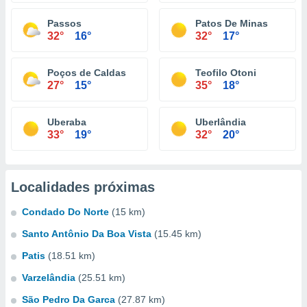
Passos
Patos De Minas
32°
16°
32°
17°
Poços de Caldas
Teofilo Otoni
27°
15°
35°
18°
Uberaba
Uberlândia
33°
19°
32°
20°
Localidades próximas
Condado Do Norte
(15 km)
Santo Antônio Da Boa Vista
(15.45 km)
Patis
(18.51 km)
Varzelândia
(25.51 km)
São Pedro Da Garca
(27.87 km)