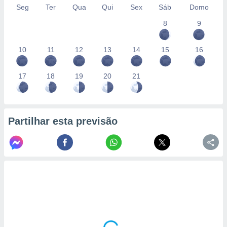
conteúdos.
Seg
Ter
Qua
Qui
Sex
Sáb
Domo
8
9
ção
ão através
10
11
12
13
14
15
16
de
,
 e
17
18
19
20
21
dos,
publicidade
s, estudos
Partilhar esta previsão
a e
mento de
ossos 1199
eiros