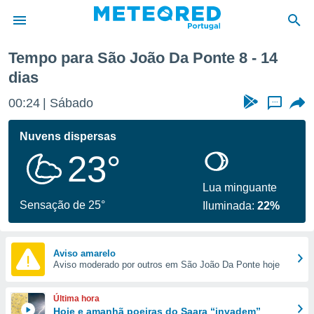
 semana
Tempo para São João Da Ponte 8 - 14
dias
de
 da
00:24
Sábado
...
empo.pt) foi
or
Nuvens dispersas
is para
e as
23°
 fornecidas
 qualidade.
Lua minguante
r a este
Sensação de 25°
s das
Iluminada:
22%
opções:
ookies e
Aviso amarelo
 forma
Aviso moderado por outros em São João Da Ponte hoje
e digital
Última hora
da,
Hoje e amanhã poeiras do Saara “invadem”