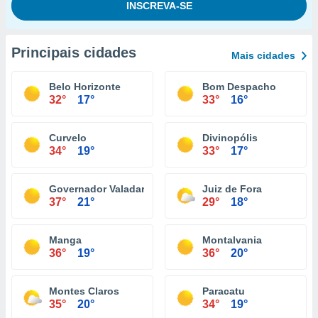
Principais cidades
Mais cidades
Belo Horizonte
Bom Despacho
32°
17°
33°
16°
Curvelo
Divinopólis
34°
19°
33°
17°
Governador Valadares
Juiz de Fora
37°
21°
29°
18°
Manga
Montalvania
36°
19°
36°
20°
Montes Claros
Paracatu
35°
20°
34°
19°