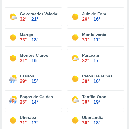
Governador Valadares
Juiz de Fora
32°
21°
26°
16°
Manga
Montalvania
33°
18°
33°
17°
Montes Claros
Paracatu
31°
16°
32°
17°
Passos
Patos De Minas
29°
15°
30°
16°
Poços de Caldas
Teofilo Otoni
25°
14°
30°
19°
Uberaba
Uberlândia
31°
17°
30°
18°