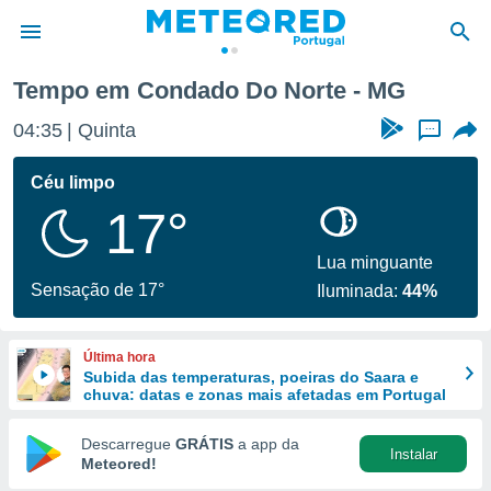
Tempo em Condado Do Norte - MG
de
04:35
Quinta
...
 da
empo.pt) foi
Céu limpo
or
17°
is para
e as
 fornecidas
Lua minguante
 qualidade.
Sensação de 17°
Iluminada:
44%
r a este
s das
opções:
Última hora
Subida das temperaturas, poeiras do Saara e
ookies e
chuva: datas e zonas mais afetadas em Portugal
 forma
Descarregue
GRÁTIS
a app da
Instalar
e digital
Meteored!
da,