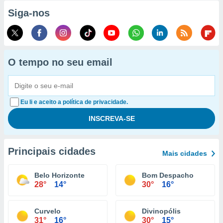
Siga-nos
O tempo no seu email
Eu li e aceito a política de privacidade.
Principais cidades
Mais cidades
Belo Horizonte
Bom Despacho
28°
14°
30°
16°
Curvelo
Divinopólis
31°
16°
30°
15°