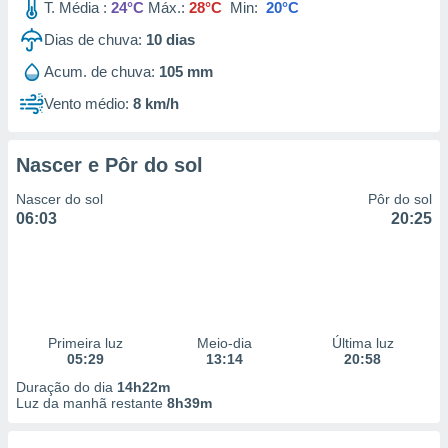
T. Média :
24°C
Máx.:
28°C
Min:
20°C
Dias de chuva:
10
dias
Acum. de chuva:
105 mm
Vento médio:
8 km/h
Nascer e Pôr do sol
Nascer do sol
Pôr do sol
06:03
20:25
Primeira luz
Meio-dia
Última luz
05:29
13:14
20:58
Duração do dia
14h22m
Luz da manhã restante
8h39m