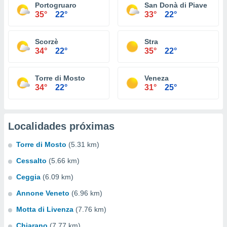
Portogruaro
San Donà di Piave
35°
22°
33°
22°
Scorzè
Stra
34°
22°
35°
22°
Torre di Mosto
Veneza
34°
22°
31°
25°
Localidades próximas
Torre di Mosto
(5.31 km)
Cessalto
(5.66 km)
Ceggia
(6.09 km)
Annone Veneto
(6.96 km)
Motta di Livenza
(7.76 km)
Chiarano
(7.77 km)