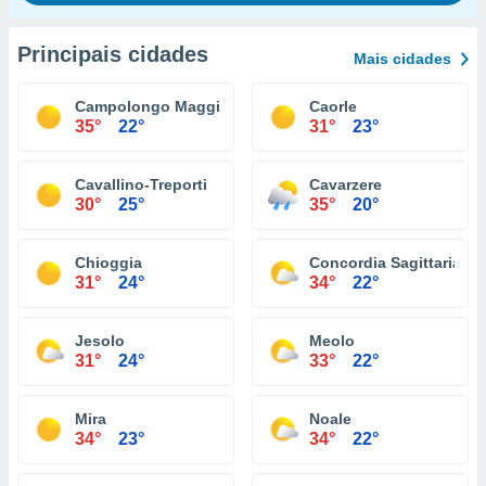
Principais cidades
Mais cidades
Campolongo Maggiore
Caorle
35°
22°
31°
23°
Cavallino-Treporti
Cavarzere
30°
25°
35°
20°
Chioggia
Concordia Sagittaria
31°
24°
34°
22°
Jesolo
Meolo
31°
24°
33°
22°
Mira
Noale
34°
23°
34°
22°