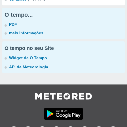
O tempo...
PDF
mais informações
O tempo no seu Site
Widget de O Tempo
API de Meteorologia