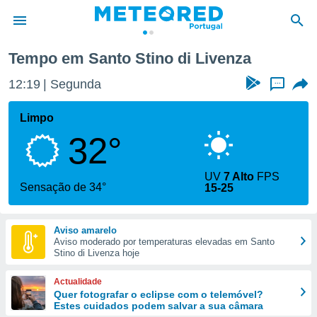
 Livenza
Tempo em Santo Stino di Livenza
de
12:19
Segunda
...
 da
empo.pt) foi
Limpo
or
32°
is para
e as
 fornecidas
UV
7 Alto
FPS
 qualidade.
Sensação de 34°
15-25
r a este
s das
opções:
Aviso amarelo
Aviso moderado por temperaturas elevadas em Santo
ookies e
Stino di Livenza hoje
 forma
Actualidade
e digital
Quer fotografar o eclipse com o telemóvel?
Estes cuidados podem salvar a sua câmara
da,