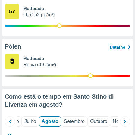
conteúdos.
Moderada
57
O₃ (152 µg/m³)
ção
ão através
de
,
 e
Pólen
Detalhe
dos,
Moderado
publicidade
Relva (49 #/m³)
s, estudos
a e
mento de
ossos 1199
Como está o tempo em Santo Stino di
eiros
Livenza em
agosto
?
o
Junho
Julho
Agosto
Setembro
Outubro
Novembro