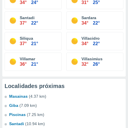
34°
24°
31°
25°
Santadi
Sardara
37°
22°
34°
22°
Siliqua
Villacidro
37°
21°
34°
22°
Villamar
Villasimius
36°
21°
32°
26°
Localidades próximas
Masainas
(4.37 km)
Giba
(7.09 km)
Piscinas
(7.25 km)
Santadi
(10.94 km)