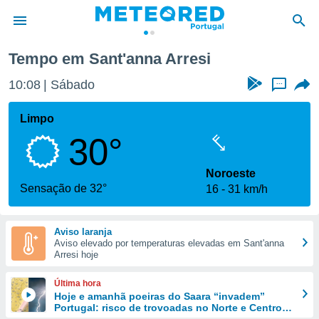
Tempo em Sant'anna Arresi
de
10:08
Sábado
...
 da
empo.pt) foi
Limpo
or
30°
is para
e as
 fornecidas
Noroeste
 qualidade.
Sensação de 32°
16
31 km/h
r a este
s das
opções:
Aviso laranja
Aviso elevado por temperaturas elevadas em Sant'anna
ookies e
Arresi hoje
 forma
Última hora
e digital
Hoje e amanhã poeiras do Saara “invadem”
Portugal: risco de trovoadas no Norte e Centro
da,