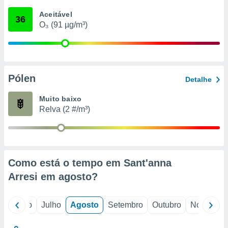
conteúdos.
Aceitável
36
O₃ (91 µg/m³)
ção
ão através
de
,
 e
Pólen
Detalhe
dos,
Muito baixo
publicidade
Relva (2 #/m³)
s, estudos
a e
mento de
ossos 1199
Como está o tempo em Sant'anna
eiros
Arresi em
agosto
?
o
Junho
Julho
Agosto
Setembro
Outubro
Novembro