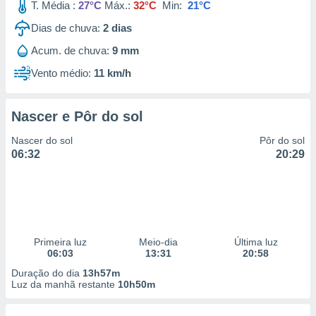
T. Média :
27°C
Máx.:
32°C
Min:
21°C
Dias de chuva:
2
dias
Acum. de chuva:
9 mm
Vento médio:
11 km/h
Nascer e Pôr do sol
Nascer do sol
Pôr do sol
06:32
20:29
Primeira luz
Meio-dia
Última luz
06:03
13:31
20:58
Duração do dia
13h57m
Luz da manhã restante
10h50m