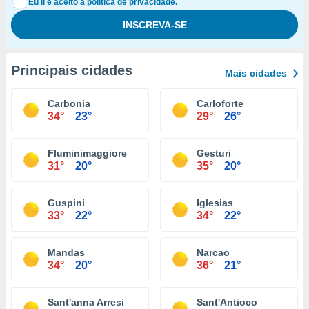
Eu li e aceito a política de privacidade.
Principais cidades
Mais cidades
Carbonia
Carloforte
34°
23°
29°
26°
Fluminimaggiore
Gesturi
31°
20°
35°
20°
Guspini
Iglesias
33°
22°
34°
22°
Mandas
Narcao
34°
20°
36°
21°
Sant'anna Arresi
Sant'Antioco