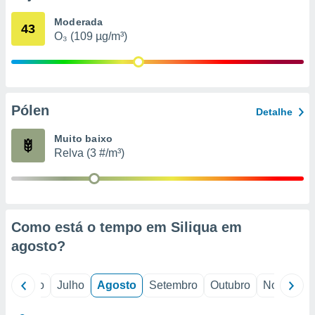
conteúdos.
Moderada
43
O₃ (109 µg/m³)
ção
ão através
de
,
 e
Pólen
Detalhe
dos,
Muito baixo
publicidade
Relva (3 #/m³)
s, estudos
a e
mento de
ossos 1199
Como está o tempo em Siliqua em
eiros
agosto
?
o
Junho
Julho
Agosto
Setembro
Outubro
Novembro