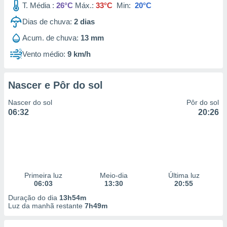
T. Média :
26°C
Máx.:
33°C
Min:
20°C
Dias de chuva:
2
dias
Acum. de chuva:
13 mm
Vento médio:
9 km/h
Nascer e Pôr do sol
Nascer do sol
Pôr do sol
06:32
20:26
Primeira luz
Meio-dia
Última luz
06:03
13:30
20:55
Duração do dia
13h54m
Luz da manhã restante
7h49m