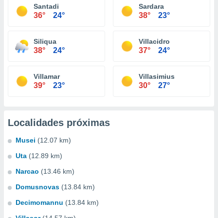
Santadi
Sardara
36°
24°
38°
23°
Siliqua
Villacidro
38°
24°
37°
24°
Villamar
Villasimius
39°
23°
30°
27°
Localidades próximas
Musei
(12.07 km)
Uta
(12.89 km)
Narcao
(13.46 km)
Domusnovas
(13.84 km)
Decimomannu
(13.84 km)