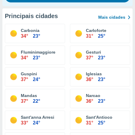
Principais cidades
Mais cidades
Carbonia
Carloforte
34°
23°
31°
25°
Fluminimaggiore
Gesturi
34°
23°
37°
23°
Guspini
Iglesias
37°
24°
36°
23°
Mandas
Narcao
37°
22°
36°
23°
Sant'anna Arresi
Sant'Antioco
33°
24°
31°
25°