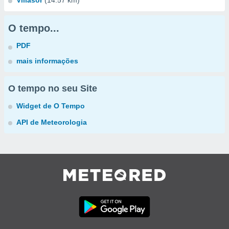
Villasor
(14.57 km)
O tempo...
PDF
mais informações
O tempo no seu Site
Widget de O Tempo
API de Meteorologia