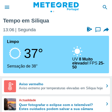
Tempo em Siliqua
de
13:06
Segunda
...
 da
empo.pt) foi
Limpo
or
37°
is para
e as
 fornecidas
UV
8 Muito
elevado!
FPS
25-
 qualidade.
Sensação de 38°
50
r a este
s das
opções:
Aviso vermelho
ookies e
Aviso extremo por temperaturas elevadas em Siliqua hoje
 forma
Actualidade
e digital
Quer fotografar o eclipse com o telemóvel?
da,
Estes cuidados podem salvar a sua câmara