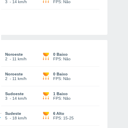
3
-
14 km/h
FPS:
Não
Noroeste
0 Baixo
2
-
11 km/h
FPS:
Não
Noroeste
0 Baixo
2
-
11 km/h
FPS:
Não
Sudoeste
1 Baixo
3
-
14 km/h
FPS:
Não
Sudeste
6 Alto
5
-
18 km/h
FPS:
15-25