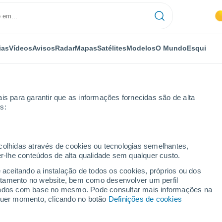
ias
Vídeos
Avisos
Radar
Mapas
Satélites
Modelos
O Mundo
Esqui
is para garantir que as informações fornecidas são de alta
s:
nta Venerina
Por horas
ecolhidas através de cookies ou tecnologias semelhantes,
er-lhe conteúdos de alta qualidade sem qualquer custo.
rina por horas
e aceitando a instalação de todos os cookies, próprios ou dos
rtamento no website, bem como desenvolver um perfil
lizados com base no mesmo. Pode consultar mais informações na
lquer momento, clicando no botão
Definições de cookies