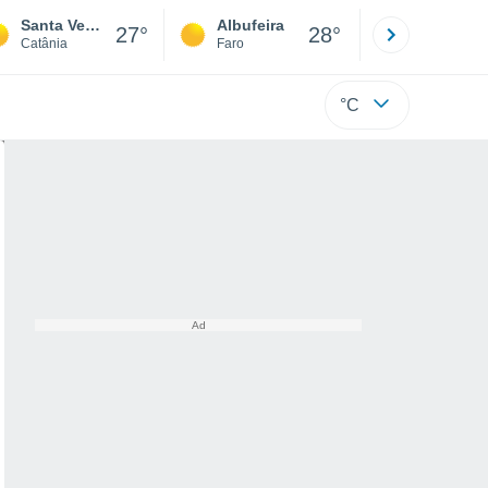
Santa Venerina
Albufeira
Lisboa
27°
28°
Catânia
Faro
Lisboa
°C