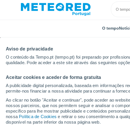
O tempo
Notíc
Aviso de privacidade
O conteúdo da Tempo.pt (tempo.pt) foi preparado por profissiona
qualidade. Pode aceder a este site através das seguintes opçõe
Aceitar cookies e aceder de forma gratuita
Início
Itália
Cidade Metropolitana de Câtania
Sa
A publicidade digital personalizada, baseada em informações r
permite-nos financiar a nossa atividade para continuar a fornec
Tempo para Santa Vene
Ao clicar no botão "Aceitar e continuar", pode aceder ao websit
nossos parceiros, que nos permitem seguir e analisar o compo
específico para lhe mostrar publicidade e conteúdos persona
O Tempo 1 - 7 Dias
Por horas
nossa
Política de Cookies
e retirar o seu consentimento a qua
disponível na parte inferior da nossa página web.