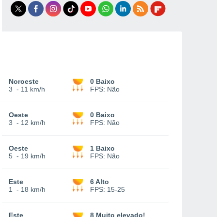
Noroeste
0 Baixo
3
-
11 km/h
FPS:
Não
Oeste
0 Baixo
3
-
12 km/h
FPS:
Não
Oeste
1 Baixo
5
-
19 km/h
FPS:
Não
Este
6 Alto
1
-
18 km/h
FPS:
15-25
Este
8 Muito elevado!