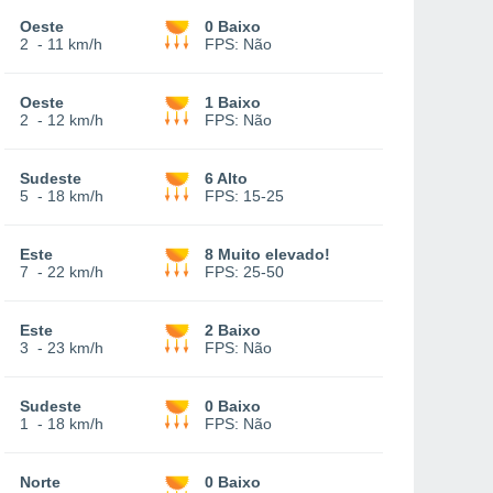
Oeste
0 Baixo
2
-
11 km/h
FPS:
Não
Oeste
1 Baixo
2
-
12 km/h
FPS:
Não
Sudeste
6 Alto
5
-
18 km/h
FPS:
15-25
Este
8 Muito elevado!
7
-
22 km/h
FPS:
25-50
Este
2 Baixo
3
-
23 km/h
FPS:
Não
Sudeste
0 Baixo
1
-
18 km/h
FPS:
Não
Norte
0 Baixo