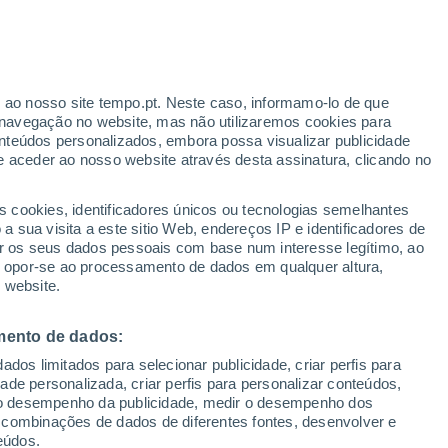
anta Venerina
VENTO
PRECIPITAÇÃO
r ao nosso site tempo.pt. Neste caso, informamo-lo de que
12
15
18
21
00
03
06
09
12
15
18
21
00
navegação no website, mas não utilizaremos cookies para
nteúdos personalizados, embora possa visualizar publicidade
e aceder ao nosso website através desta assinatura, clicando no
31°
30°
30°
s cookies, identificadores únicos ou tecnologias semelhantes
30°
30°
29°
 sua visita a este sitio Web, endereços IP e identificadores de
28°
28°
r os seus dados pessoais com base num interesse legítimo, ao
27°
ou opor-se ao processamento de dados em qualquer altura,
25°
25°
 website.
25°
25°
mento de dados:
dos limitados para selecionar publicidade, criar perfis para
idade personalizada, criar perfis para personalizar conteúdos,
ir o desempenho da publicidade, medir o desempenho dos
0.9
 combinações de dados de diferentes fontes, desenvolver e
0.4
0.2
0.1
0.1
eúdos.