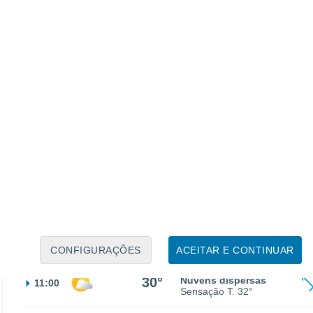
Sensação T.
26°
25°
Céu limpo
02:00
Sensação T.
26°
25°
Céu limpo
05:00
Sensação T.
26°
28°
Limpo
08:00
Sensação T.
29°
CONFIGURAÇÕES
ACEITAR E CONTINUAR
30°
Nuvens dispersas
11:00
Sensação T.
32°