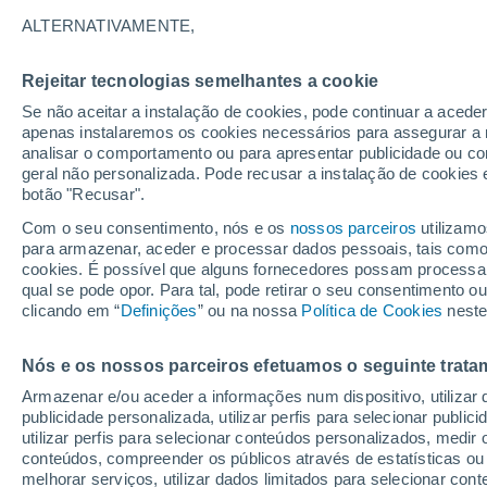
Gráfico do tempo por horas em S
ALTERNATIVAMENTE,
SÍMBOLO
TEMPERATURA
Rejeitar tecnologias semelhantes a cookie
Se não aceitar a instalação de cookies, pode continuar a acede
00
03
06
09
12
15
18
21
00
03
06
09
apenas instalaremos os cookies necessários para assegurar a 
analisar o comportamento ou para apresentar publicidade ou co
geral não personalizada. Pode recusar a instalação de cookies 
botão "Recusar".
31°
Com o seu consentimento, nós e os
nossos parceiros
utilizamo
30°
para armazenar, aceder e processar dados pessoais, tais como a
29°
cookies. É possível que alguns fornecedores possam processa
27°
27°
27°
qual se pode opor. Para tal, pode retirar o seu consentimento 
26°
26°
clicando em “
Definições
” ou na nossa
Política de Cookies
25°
neste
24°
24°
Nós e os nossos parceiros efetuamos o seguinte trata
Armazenar e/ou aceder a informações num dispositivo, utilizar da
1.8
1.7
publicidade personalizada, utilizar perfis para selecionar public
1.2
1.1
utilizar perfis para selecionar conteúdos personalizados, med
conteúdos, compreender os públicos através de estatísticas ou
0.2
melhorar serviços, utilizar dados limitados para selecionar cont