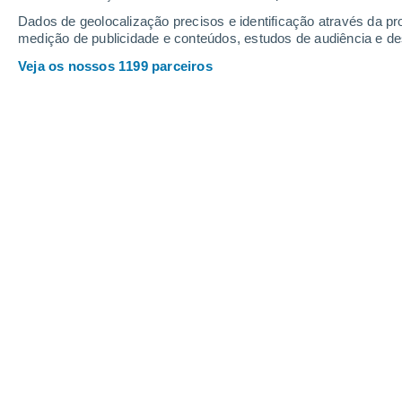
Quinta
6
Sexta
7
Dados de geolocalização precisos e identificação através da pr
medição de publicidade e conteúdos, estudos de audiência e d
Veja os nossos 1199 parceiros
A previsão do tempo por horas: San
QUINTA, 06 DE AGOSTO
1 Aviso agora
Risco Significativo
Pela tarde
Trovoada com céu parcialmente
nublado
Nascer do sol às
06h07m
Pôr-do-sol às
20h02m
Primeira luz às
05:38
Última luz às
20:31