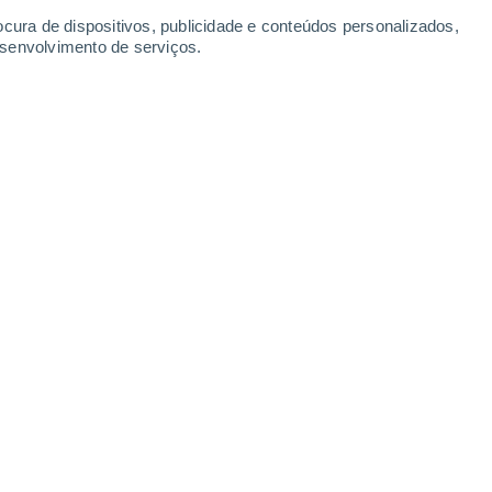
Sábado
8
ocura de dispositivos, publicidade e conteúdos personalizados,
esenvolvimento de serviços.
ta Venerina
26°
Nuvens dispersas
02:00
Sensação T.
27°
27°
Nuvens dispersas
05:00
Sensação T.
28°
30%
26°
Trovoada
08:00
1.2 mm
Sensação T.
28°
30%
31°
Trovoada
11:00
1.8 mm
Sensação T.
32°
60%