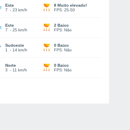
Este
8 Muito elevado!
7
-
23 km/h
FPS:
25-50
Este
2 Baixo
7
-
25 km/h
FPS:
Não
Sudoeste
0 Baixo
1
-
14 km/h
FPS:
Não
Norte
0 Baixo
3
-
11 km/h
FPS:
Não