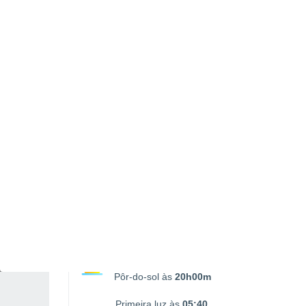
Nascimento da Lua
Ocaso da Lua
00:03
15:28
SÁBADO, 08 DE AGOSTO
1 Alerta depois de amanhã!
Risco extremo
Pela tarde
Trovoada com céu parcialmente
nublado
Nascer do sol às
06h09m
Pôr-do-sol às
20h00m
Primeira luz às
05:40