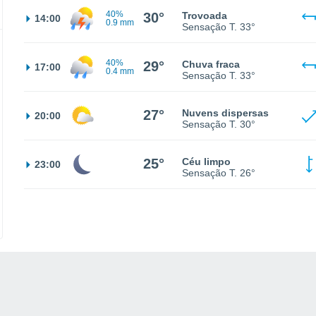
40%
30°
Trovoada
14:00
0.9 mm
Sensação T.
33°
40%
29°
Chuva fraca
17:00
0.4 mm
Sensação T.
33°
27°
Nuvens dispersas
20:00
Sensação T.
30°
25°
Céu limpo
23:00
Sensação T.
26°